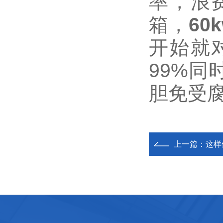
率，浪
箱，
60
开始就
99%同
胆免受
上一篇：
这样