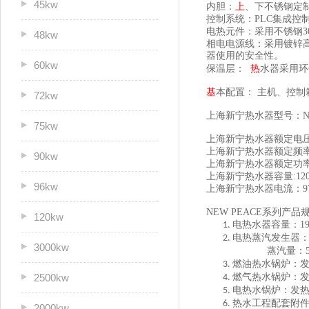
45kw
内胆：
上
、下不锈钢定制
控制系统：PLC集成控
电热元件：采用不锈钢3
48kw
相电电源线：采用镀锌
器使用的安全性。
60kw
保温层：
热
水器采用环
基
本配置： 主机、控
72kw
上海新宁热水器型号：N
75kw
上海新宁热水器额定电压
上海新宁热水器额定频率:
90kw
上海新宁热水器额定功
上海新宁热水器容量:
12
96kw
上海新宁热水器电流：
9
NEW PEACE系列产品
120kw
电热水器容量：19
1.
电热蒸汽发生器：
2.
3000kw
蒸汽量：5kg
燃油热水锅炉：发热量5
3.
2500kw
燃气热水锅炉：发热量5
4.
电热水锅炉：发热量50
5.
热水工程配套附
6.
2000kw