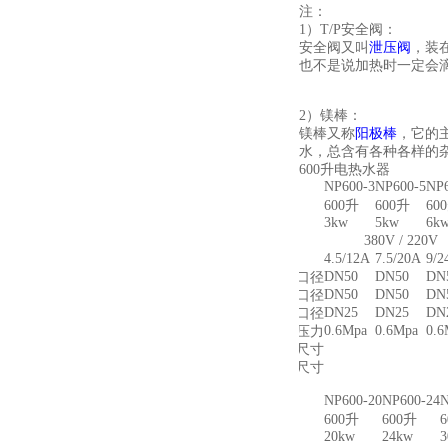
注：
1）T/P安全阀：
安全阀又叫
泄压阀
，装
也不是说加热时一定会
2）
镁棒：
镁棒又称
阳极棒
，它的
水，总含有各种各样的
600升电热水器
NP600-3
NP600-5
NP
项目
容量
600升
600升
60
3kw
5kw
6k
功率
380V / 220V
电压
4.5/12A
7.5/20A
9/2
电流
DN50
DN50
DN
进水口径
DN50
DN50
DN
出水口径
DN25
DN25
DN
排污口径
0.6Mpa
0.6Mpa
0.6
工作压力
外形尺寸
装箱尺寸
NP600-20
NP600-24
N
项目
容量
600升
600升
20kw
24kw
功率