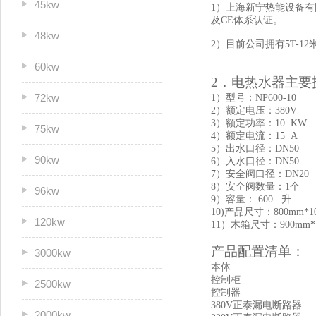
45kw
1）
上海新宁热能设备有
及CE体系认证。
48kw
2）目前公司拥有5T-1
60kw
2．电热水器主要
72kw
1）型号：NP600-10
2）额定电压：380V
3）额定功率：10 KW
75kw
4）额定电流：15 A
5）出水口径：DN50
90kw
6）入水口径：DN50
7）安全阀口径：DN20
8）安全阀数量：1个
96kw
9）容量： 600 升
10)产品尺寸：800mm*10
120kw
11）木箱尺寸：900mm*1
产品配置清单：
3000kw
本体
控制柜
2500kw
控制器
380V正泰漏电断路器
2000kw