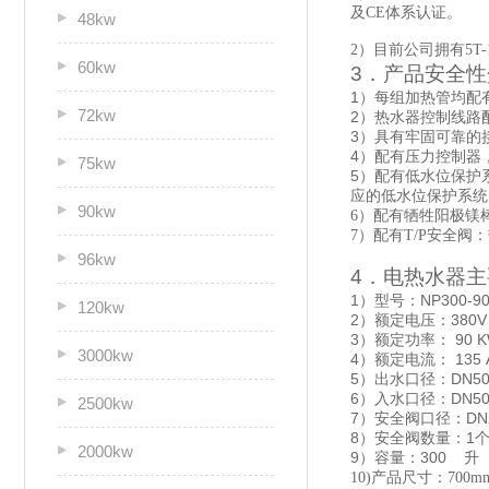
及CE体系认证。
48kw
2
）目前公司拥有5T-
60kw
3
．产品安全性
1
）每组加热管均配
72kw
2
）热水器控制线路
3
）具有牢固可靠的
4
）配有压力控制器
75kw
5
）配有低水位保护
应的低水位保护系统
90kw
6
）配有牺牲阳极镁
7
）配有T/P安全阀
96kw
4
．电热水器主
1
NP300-9
）型号：
120kw
2
380V
）额定电压：
3
90 
）额定功率：
3000kw
4
135 
）额定电流：
5
DN5
）出水口径：
6
DN5
）入水口径：
2500kw
7
DN
）安全阀口径：
8
1
）安全阀数量：
2000kw
9
300
）容量：
升
10)
产品尺寸：700mm*