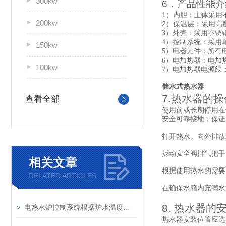
300kw
6
．产品性能介
1
）
内胆：主体采用
200kw
2
）
保温层：采用高
3
）外壳：采用不锈钢
4
）控制系统：采用
150kw
5
）电器元件：所有
6
）电加热器：电加热
100kw
7
）电加热器电源线
储水式热水器
7.
热水器的操
查看全部
使用前或长期停用在
安全可靠接地；保证
打开热水。向外排放
扳动安全阀排气把手
相关文章
根据使用热水的需要
RELATED ARTICLES
在确保水箱内充满水
8.
热水器的
电热水炉控制系统根据炉水温度控制循环泵的启停
热水器安装位置应选