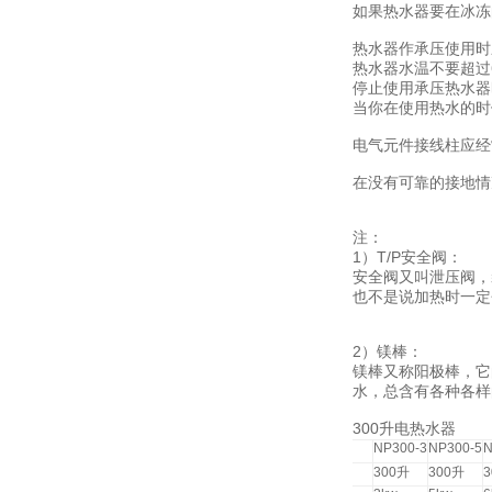
如果热水器要在冰冻
热水器作承压使用时
热水器水温不要超过
停止使用承压热水器
当你在使用热水的时
电气元件接线柱应经
在没有可靠的接地情
注：
1
T/P
）
安全阀：
安全阀又叫
泄压阀
，
也不是说加热时一定
2
）
镁棒：
镁棒又称
阳极棒
，它
水，总含有各种各样
300
升
电热水器
NP300-3
NP300-5
N
项目
容量
300
升
300
升
3