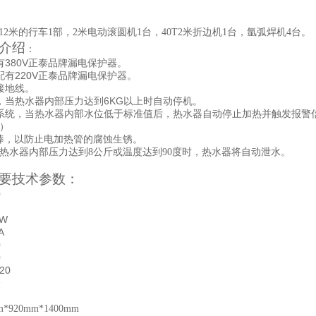
12米的行车1部，2米电动滚圆机1台，40T2米折边机1台，氩弧焊机4台。
介绍
：
380V
有
正泰品牌漏电保护器。
220V
配有
正泰品牌漏电保护器。
接地线。
6KG
，当热水器内部压力达到
以上时自动停机。
系统，
当热水器内部水位低于标准值后，热水器自动停止加热并触发报警
）
棒，以防止电加热管的腐蚀生锈。
：热水器内部压力达到8公斤或温度达到90度时，热水器将自动泄水。
要技术参数：
0
KW
A
0
0
20
个
920mm*1400mm