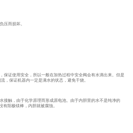
负压而损坏。
，保证使用安全，所以一般在加热过程中安全阀会有水滴出来。但是
倒流，保证机器内一定是满水的状态，避免干烧。
水接触，由于化学原理而形成
原电池
。由于内胆里的水不是纯净的
没有阳极镁棒，内胆就被腐蚀。