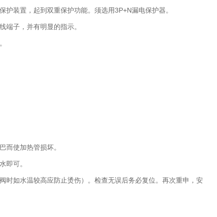
3P+N
保护装置，起到双重保护功能。须选用
漏电保护器。
线端子，并有明显的指示。
。
巴而使加热管损坏。
水即可。
阀时如水温较高应防止烫伤）。检查无误后务必复位。再次重申，安