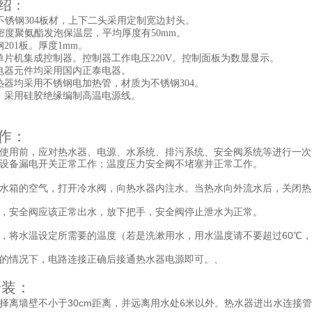
绍：
不锈钢304板材，上下二头采用定制宽边封头。
密度聚氨酯发泡保温层，平均厚度有50mm。
201板。厚度1mm。
单片机集成控制器。控制器工作电压220V。控制面板为数显显示。
电器元件均采用国内正泰电器。
器均采用不锈钢电加热管，材质为不锈钢304。
：采用硅胶绝缘编制高温电源线。
作：
使用前，应对热水器、电源、水系统、排污系统、安全阀系统等进行一次
设备漏电开关正常工作；温度压力安全阀不堵塞并正常工作。
水箱的空气，打开冷水阀，向热水器内注水。当热水向外流水后，关闭热
，安全阀应该正常出水，放下把手，安全阀停止泄水为正常。
60
，将水温设定所需要的温度（若是洗漱用水，用水温度请不要超过
℃
，
的情况下，电路连接正确后接通热水器电源即可。、
安装：
30cm
6
择离墙壁不小于
距离，并远离用水处
米
以外。热水器进出水连接管