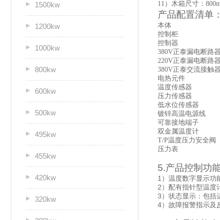
11
）木箱尺寸：800mm
1500kw
产品配置清单
本体
1200kw
控制柜
控制器
1000kw
380V
正泰漏电断路
220V
正泰漏电断路
800kw
380V
正泰交流接触
电热元件
温度传感器
600kw
压力传感器
低水位传感器
500kw
镀锌高温电源线
可靠接地端子
双金属温度计
495kw
T/P
温度压力安全阀
压力表
455kw
5.
产品控制功
420kw
1
）温度数字显示功
2
）配有指针型温度
3
）状态显示：包括
320kw
4
）故障报警指示及