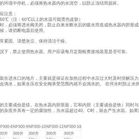
的环境中停机，必须将热水器内的水清空，以防止冻结而损坏。
应注意：
60
60
℃
（注：
℃
以上的水温可能烫伤皮肤）
时，必须将进水阀关闭，防止自来水断水后的吸水而造成热水器内胆形成
候，请切断电源后使用。
常紧固、清楚灰尘、保持清洁干燥。
况下，禁止使用热水器。用户应该每月定期检查接地装置是否可靠。
装在进水口的地方，主要就是保证在加热过程中水压过大时及时排解压力
会滴水，如果水压在安全阀承受范围内就不会滴水的。
在停水时防止水
的主要成份是镁。在热水器内胆里面，它和内胆（主要成份是铁）同时与
40
C
的杂质并具有一定的腐蚀性，当水温超过
。
时，就会产生水垢。如果
P300-6
NP300-9
NP300-10
NP300-12
NP300-18
00
升
300
升
300
升
300
升
300
升