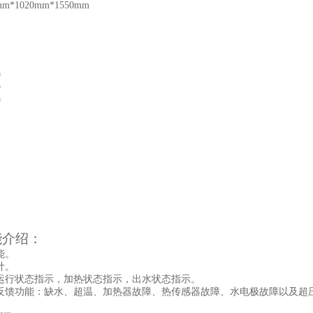
*1020mm*1550mm
：
器
器
器
能介绍：
能。
计。
运行状态指示，加热状态指示，出水状态指示。
反馈功能：缺水、超温、加热器故障、热传感器故障、水电极故障以及超