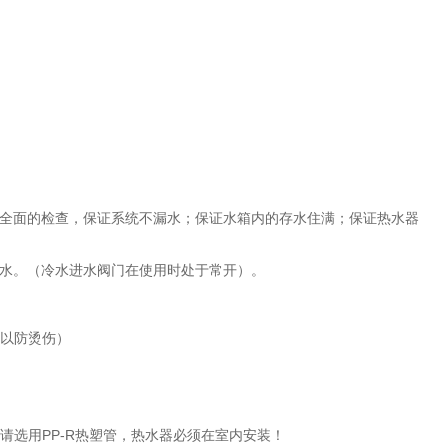
全面的检查，保证系统不漏水；保证水箱内的存水住满；保证热水器
水。（冷水进水阀门在使用时处于常开）。
以防烫伤）
PP-R
请选用
热塑管，热水器必须在室内安装！