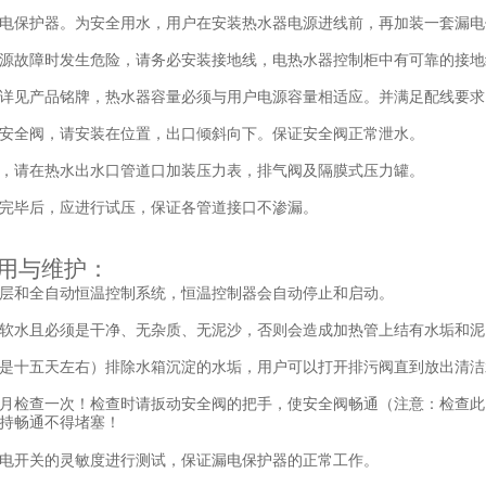
电保护器。为安全用水，用户在安装热水器电源进线前，再加装一套漏电
源故障时发生危险，请务必安装接地线，电热水器控制柜中有可靠的接地
详见产品铭牌，热水器容量必须与用户电源容量相适应。并满足配线要求
安全阀，请安装在位置，出口倾斜向下。保证安全阀正常泄水。
，请在热水出水口管道口加装压力表，排气阀及隔膜式压力罐。
完毕后，应进行试压，保证各管道接口不渗漏。
用与维护：
层和全自动恒温控制系统，恒温控制器会自动停止和启动。
软水且必须是干净、无杂质、无泥沙，否则会造成加热管上结有水垢和泥
是十五天左右）排除水箱沉淀的水垢，用户可以打开排污阀直到放出清洁
月检查一次！检查时请扳动安全阀的把手，使安全阀畅通（注意：检查此
持畅通不得堵塞！
电开关的灵敏度进行测试，保证漏电保护器的正常工作。