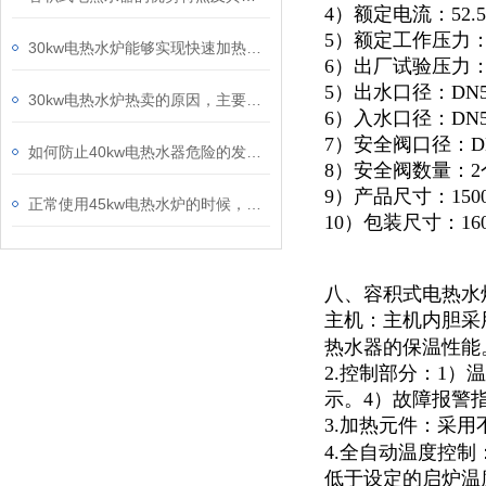
4）额定电流：52.5
5）额定工作压力：0
30kw电热水炉能够实现快速加热，从而节省能源成本
6）出厂试验压力：1
5）出水口径：DN5
30kw电热水炉热卖的原因，主要得益于它优异的技术特点
6）入水口径：DN5
7）安全阀口径：D
如何防止40kw电热水器危险的发生？赶紧收藏起来慢慢看
8）安全阀数量：2
9）产品尺寸：1500*
正常使用45kw电热水炉的时候，停炉了要注意些什么呢
10）包装尺寸：1600
八、容积式电热水
主机：主机内胆采
热水器的保温性能
2.控制部分：1
示。4）故障报警
3.加热元件：采用
4.全自动温度控
低于设定的启炉温