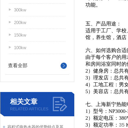
功能。
300kw
200kw
五、产品用途：
适用于
工厂、学校
150kw
馆，
养生馆，酒店
100kw
六、如何选购合适
由于每个客户的用
和房间浴室同时的
查看全部
2）健身房：总共
3）理发店：总共
4）工地工程：男
5）美容店：总共
相关文章
七、上海新宁热能
RELATED ARTICLES
1）型号：NP3000-
2）额定电压：380
3）额定功率：
35
容积式电热水器的优势特点及其主要应用途径