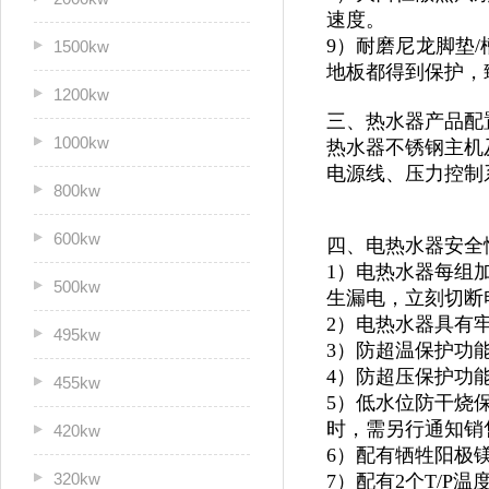
速度。
9）耐磨尼龙脚垫/
1500kw
地板都得到保护，
1200kw
三、热水器产品配
1000kw
热水器不锈钢主机及
电源线、压力控制
800kw
600kw
四、电热水器安全
1）电热水器每组
500kw
生漏电，立刻切断
2）电热水器具有
495kw
3）防超温保护功
4）防超压保护功
455kw
5）低水位防干烧
时，需另行通知销
420kw
6）配有牺牲阳极
320kw
7）配有2个T/