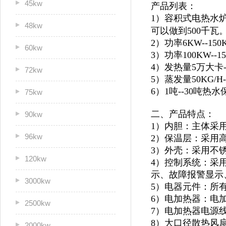
45kw
产品列表：
1）容积式电热水炉
48kw
可以做到500千瓦
2）功率6KW--1
60kw
3）功率100KW--
4）发热量5万大卡
72kw
5）蒸发量50KG/H
6）1吨--30吨
75kw
二、产品特点：
90kw
1）内胆：主体采
96kw
2）保温层：采用
3）外壳：采用不锈
120kw
4）控制系统：采
示、故障报警显示
3000kw
5）电器元件：所
6）电加热器：电
2500kw
7）电加热器电源
8）大口径散热风
2000kw