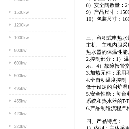
8）安全阀数量：2
9）产品尺寸：1500*
1500kw
10）包装尺寸：1600
1200kw
1000kw
三、容积式电热水
主机：主机内胆采
800kw
热水器的保温性能
2.控制部分：1
600kw
示。4）故障报警
3.加热元件：采用
500kw
4.全自动温度控
低于设定的启炉温
495kw
5.安全性能：每
系统和热水器的
455kw
T/
6.产品制造流程
420kw
四、产品特点：
320kw
1）内胆：主体采