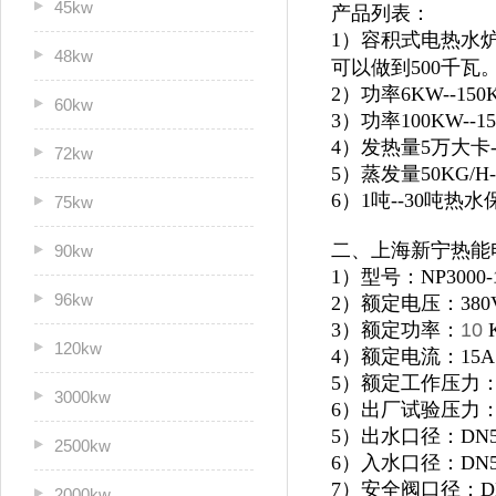
45kw
产品列表：
1）容积式电热水炉
48kw
可以做到500千瓦
2）功率6KW--1
60kw
3）功率100KW--
4）发热量5万大卡
72kw
5）蒸发量50KG/H
6）1吨--30吨
75kw
二、上海新宁热能
90kw
1）型号：NP3000-
96kw
2）额定电压：380
3）额定功率：
10
120kw
4）额定电流：15A
5）额定工作压力：0
3000kw
6）出厂试验压力：1
5）出水口径：DN5
2500kw
6）入水口径：DN5
7）安全阀口径：D
2000kw