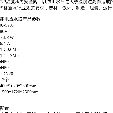
温度压力安全阀，以防止水压过大或温度过高而造成
T/P
程严格遵照行业规范要求，选材、设计、制造、组装、运
能电热水器产品参数：
0-
57.6
80V
7.6
KW
.4 A
0.6Mpa
1.2Mpa
N50
N50
DN20
：2个
0*1620*2300mm
00*1720*2500mm
配置