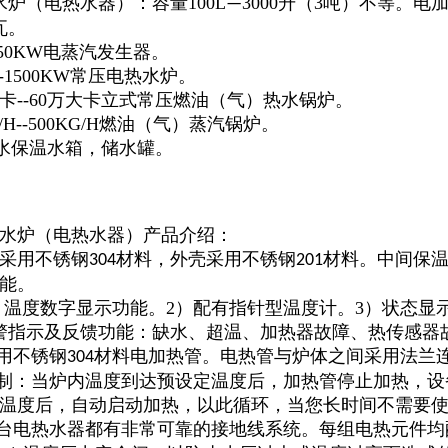
水炉（电热水器）：容量100L
3000升（3吨）不等。电
—
瓦。
150KW电蒸汽发生器。
--1500KW常压电热水炉。
大卡--60万大卡立式常压燃油（气）热水锅炉。
/H--500KG/H燃油（气）蒸汽锅炉。
吨热水保温水箱，储水罐。
水炉（电热水器）产品介绍：
采用不锈钢
材料，外壳采用不锈钢
材料。中间保
304
201
能。
1）温度数字显示功能。2）配有指针型温度计。3）状态
警指示及反馈功能：缺水、超温、加热器故障、热传感器
采用不锈钢
材料电加热管。电热管与炉体之间采用法兰
304
控制：当炉内温度到达预设定温度后，加热管停止加热，
温度后，自动启动加热，以此循环，当您长时间不需要
每台电热水器都有非常可靠的接地线系统。每组电热元件均