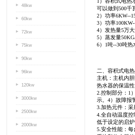
1）容积式电热
48kw
可以做到500千
2）功率6KW--
60kw
3）功率100KW
4）发热量5万
72kw
5）蒸发量50KG
6）1吨--30
75kw
90kw
二、容积式电热
96kw
主机：主机内胆
120kw
热水器的保温性
2.控制部分：
3000kw
示。4）故障报
3.加热元件：
2500kw
4.全自动温度
低于设定的启炉
2000kw
5.安全性能：