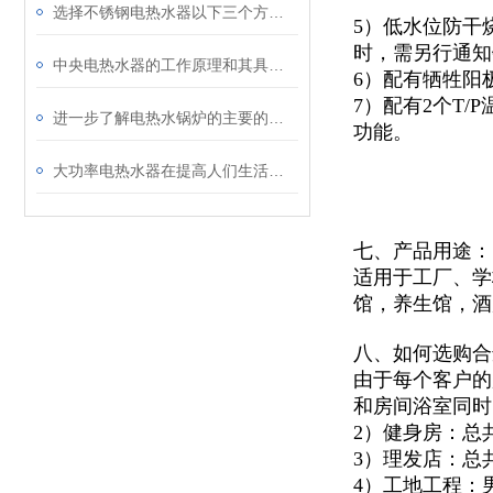
选择不锈钢电热水器以下三个方面因素值得考虑
5）低水位防干
时，需另行通知
中央电热水器的工作原理和其具有的性能特点优势介绍
6）配有牺牲阳
7）配有2个T
进一步了解电热水锅炉的主要的性能特点
功能。
大功率电热水器在提高人们生活质量方面具有的意义
七、产品用途：
适用于
工厂、学
馆，
养生馆，酒
八、如何选购合
由于每个客户的
和房间浴室同时
2）健身房：总
3）理发店：总
4）工地工程：