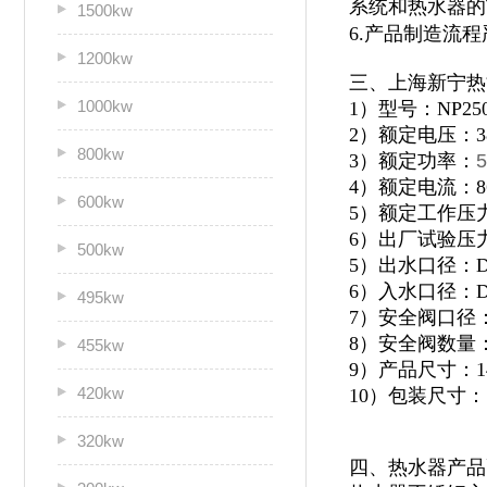
系统和热水器的
1500kw
6.产品制造流
1200kw
三、上海新宁热
1000kw
1）型号：NP250
2）额定电压：3
800kw
3）额定功率：
5
4）额定电流：86
600kw
5）额定工作压力：
6）出厂试验压力：
500kw
5）出水口径：D
6）入水口径：D
495kw
7）安全阀口径：
8）安全阀数量
455kw
9）产品尺寸：140
420kw
10）包装尺寸：15
320kw
四、热水器产品