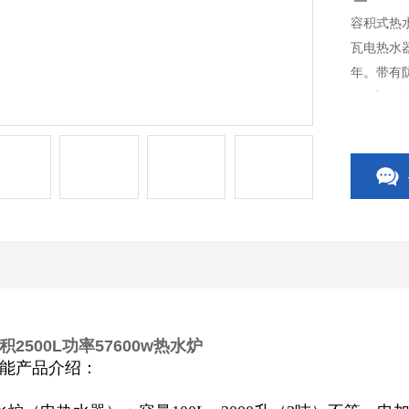
容积式热水
瓦电热水器
年。带有防
CE质量
2500L功率57600w热水炉
能产品介绍：