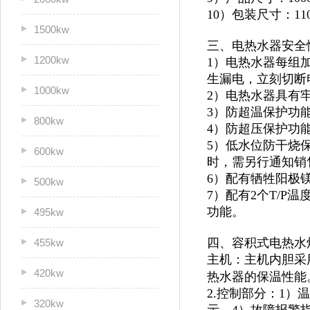
10）包装尺寸：1100
1500kw
三、电热水器安全
1200kw
1）电热水器每组
生漏电，立刻切断
1000kw
2）电热水器具有
3）防超温保护功
800kw
4）防超压保护功
5）低水位防干烧
600kw
时，需另行通知销
6）配有牺牲阳极
500kw
7）配有2个T/
功能。
495kw
四、容积式电热水
455kw
主机：主机内胆采
420kw
热水器的保温性能
2.控制部分：1
320kw