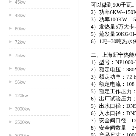
45kw
可以做到500千瓦
2）功率6KW--1
48kw
3）功率100KW--
4）发热量5万大卡
60kw
5）蒸发量50KG/H
6）1吨--30吨
72kw
二、上海新宁热能
75kw
1）型号：NP1000-
90kw
2）额定电压：380
3）额定功率：
72
96kw
4）额定电流：108 
5）额定工作压力：0
120kw
6）出厂试验压力：1
5）出水口径：DN5
3000kw
6）入水口径：DN5
7）安全阀口径：D
2500kw
8）安全阀数量：2
9）产品尺寸：1000*
2000kw