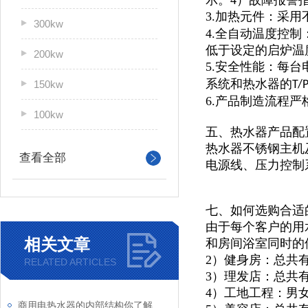
示。4）故障报警
3.加热元件：采用
300kw
4.全自动温度控
低于设定的启炉温
200kw
5.安全性能：每
系统和热水器的
150kw
T/
6.产品制造流程
100kw
五、热水器产品配
热水器不锈钢主机及
查看全部
电源线、压力控制
七、如何选购合适
由于每个客户的用
相关文章
和房间浴室同时的
2）健身房：总共
RELATED ARTICLES
3）理发店：总共
4）工地工程：男
商用电热水器的内部结构你了解吗？让我来为你详细介绍一下吧！