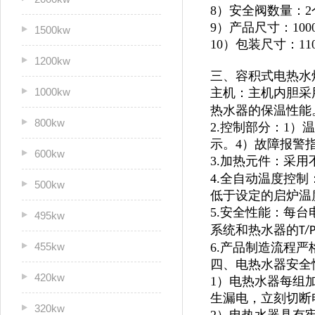
8）安全阀数量：2
9）产品尺寸：1000*
1500kw
10）包装尺寸：1100
1200kw
三、容积式电热水
1000kw
主机：主机内胆采
热水器的保温性能
800kw
2.控制部分：1
示。4）故障报警
600kw
3.加热元件：采用
4.全自动温度控
500kw
低于设定的启炉温
5.安全性能：每
495kw
系统和热水器的
T/
455kw
6.产品制造流程
四、电热水器安全
420kw
1）电热水器每组
生漏电，立刻切断
320kw