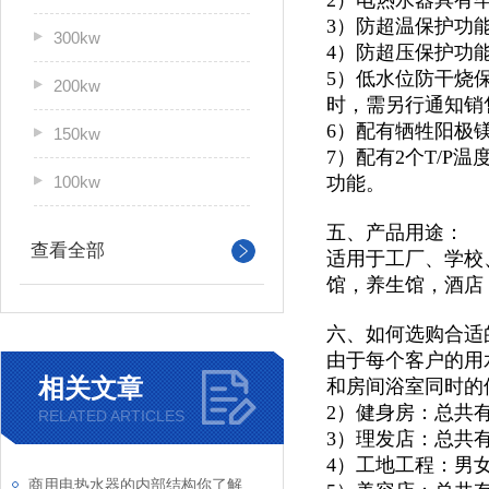
2）电热水器具有
3）防超温保护功
300kw
4）防超压保护功
5）低水位防干烧
200kw
时，需另行通知销
6）配有牺牲阳极
150kw
7）配有2个T/
100kw
功能。
五、产品用途：
查看全部
适用于
工厂、学校
馆，
养生馆，酒店
六、如何选购合适
由于每个客户的用
相关文章
和房间浴室同时的
2）健身房：总共
RELATED ARTICLES
3）理发店：总共
4）工地工程：男
商用电热水器的内部结构你了解吗？让我来为你详细介绍一下吧！