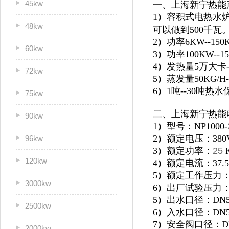
45kw
一、上海新宁热能
1）容积式电热水炉
48kw
可以做到500千瓦
2）功率6KW--1
60kw
3）功率100KW--
4）发热量5万大卡
72kw
5）蒸发量50KG/H
6）1吨--30吨
75kw
二、上海新宁热能
90kw
1）型号：NP1000-
2）额定电压：380
96kw
3）额定功率：
25
120kw
4）额定电流：37.5
5）额定工作压力：0
3000kw
6）出厂试验压力：1
5）出水口径：DN5
2500kw
6）入水口径：DN5
7）安全阀口径：D
2000kw