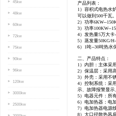
45kw
产品列表：
1）容积式电热水炉
48kw
可以做到500千瓦
2）功率6KW--1
60kw
3）功率100KW--
4）发热量5万大卡
72kw
5）蒸发量50KG/H
6）1吨--30吨
75kw
二、产品特点：
90kw
1）内胆：主体采
96kw
2）保温层：采用
3）外壳：采用不锈
120kw
4）控制系统：采
示、故障报警显示
3000kw
5）电器元件：所
6）电加热器：电
2500kw
7）电加热器电源
8）大口径散热风
2000kw