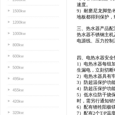
速度。
9）耐磨尼龙脚垫/
1500kw
地板都得到保护，
1200kw
三、热水器产品配
1000kw
热水器不锈钢主机及
电源线、压力控制
800kw
600kw
四、电热水器安全
1）电热水器每组
500kw
生漏电，立刻切断
2）电热水器具有
495kw
3）防超温保护功
4）防超压保护功
455kw
5）低水位防干烧
时，需另行通知销
420kw
6）配有牺牲阳极
320kw
7）配有2个T/