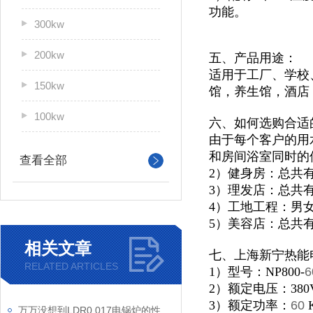
功能。
300kw
200kw
五、产品用途：
适用于
工厂、学校
150kw
馆，
养生馆，酒店
100kw
六、如何选购合适
由于每个客户的用
和房间浴室同时的
查看全部
2）健身房：总共
3）理发店：总共
4）工地工程：男
5）美容店：总共
相关文章
七、上海新宁热能
RELATED ARTICLES
1）型号：NP800-
6
2）额定电压：380
3）额定功率：
60
万万没想到LDR0.017电锅炉的性能特点那么多