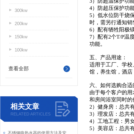
3）防超温保护功
4）防超压保护功
300kw
5）低水位防干烧
时，需另行通知销
200kw
6）配有牺牲阳极
7）配有2个T/
150kw
功能。
100kw
五、产品用途：
适用于
工厂、学校
查看全部
馆，
养生馆，酒店
六、如何选购合适
由于每个客户的用
和房间浴室同时的
相关文章
2）健身房：总共
3）理发店：总共
RELATED ARTICLES
4）工地工程：男
5）美容店：总共
不锈钢电热水器的使用方法及安全性介绍