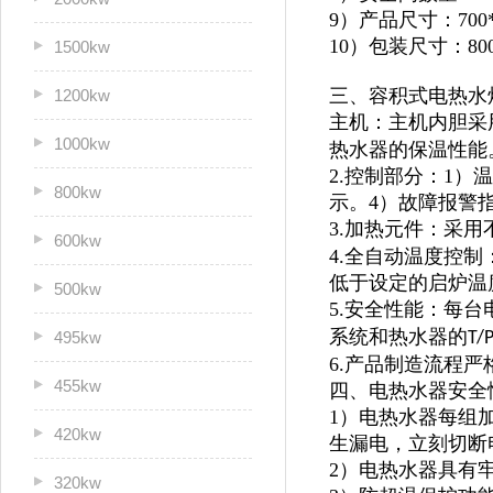
9）产品尺寸：700*9
10）包装尺寸：800*
1500kw
三、容积式电热水
1200kw
主机：主机内胆采
1000kw
热水器的保温性能
2.控制部分：1
800kw
示。4）故障报警
3.加热元件：采用
600kw
4.全自动温度控
低于设定的启炉温
500kw
5.安全性能：每
系统和热水器的
495kw
T/
6.产品制造流程
455kw
四、电热水器安全
1）电热水器每组
420kw
生漏电，立刻切断
2）电热水器具有
320kw