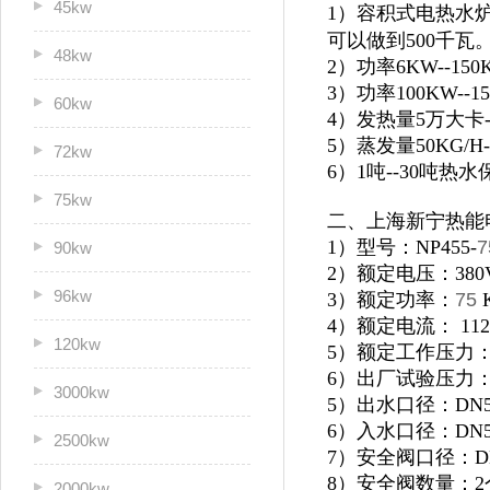
45kw
1）容积式电热水炉
可以做到500千瓦
48kw
2）功率6KW--1
3）功率100KW--
60kw
4）发热量5万大卡
5）蒸发量50KG/H
72kw
6）1吨--30吨
75kw
二、上海新宁热能
1）型号：NP455-
7
90kw
2）额定电压：380
96kw
3）额定功率：
75
4）额定电流： 112
120kw
5）额定工作压力：0
6）出厂试验压力：1
3000kw
5）出水口径：DN5
6）入水口径：DN5
2500kw
7）安全阀口径：D
8）安全阀数量：2
2000kw