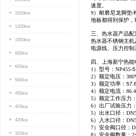
速度。
9）耐磨尼龙脚垫/
1500kw
地板都得到保护，
1200kw
三、热水器产品配
1000kw
热水器不锈钢主机及
电源线、压力控制
800kw
四、上海新宁热能
600kw
1）型号：NP455-
5
2）额定电压：380
500kw
3）额定功率：
57.
4）额定电流：86.4
495kw
5）额定工作压力：0
6）出厂试验压力：1
455kw
5）出水口径：DN5
420kw
6）入水口径：DN5
7）安全阀口径：D
320kw
8）安全阀数量：2