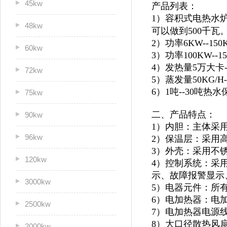
45kw
产品列表：
1）容积式电热水炉
48kw
可以做到500千瓦
2）功率6KW--1
60kw
3）功率100KW--
4）发热量5万大卡
72kw
5）蒸发量50KG/H
6）1吨--30吨
75kw
二、产品特点：
90kw
1）内胆：主体采
96kw
2）保温层：采用
3）外壳：采用不锈
120kw
4）控制系统：采
示、故障报警显示
3000kw
5）电器元件：所
6）电加热器：电
2500kw
7）电加热器电源
8）大口径散热风
2000kw