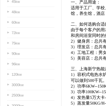
45kw
一、产品用途：
适用于
工厂、学校
48kw
馆，
养生馆，酒店
60kw
二、如何选购合适
由于每个客户的用
72kw
和房间浴室同时的
2）健身房：总共
75kw
3）理发店：总共
4）工地工程：男
90kw
5）美容店：总共
96kw
三、上海新宁热能
1）容积式电热水炉
120kw
可以做到500千瓦
3000kw
2）功率6KW--1
3）功率100KW--
2500kw
4）发热量5万大卡
5）蒸发量50KG/H
2000kw