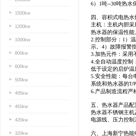
6）1吨--30吨
1500kw
四、容积式电热水
主机：主机内胆采
1200kw
热水器的保温性能
2.控制部分：1
1000kw
示。4）故障报警
800kw
3.加热元件：采用
4.全自动温度控
600kw
低于设定的启炉温
5.安全性能：每
500kw
系统和热水器的
T/
6.产品制造流程
495kw
五、热水器产品配
455kw
热水器不锈钢主机及
电源线、压力控制
420kw
六、上海新宁热能
320kw