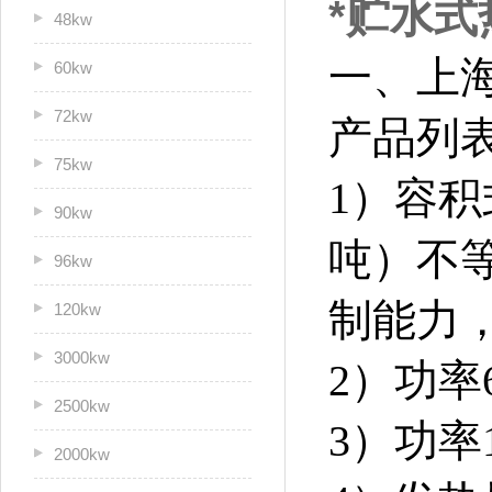
*贮水式热
48kw
一、上
60kw
72kw
产品列
75kw
1）容积
90kw
吨）不等
96kw
制能力，
120kw
3000kw
2）功率
2500kw
3）功率
2000kw