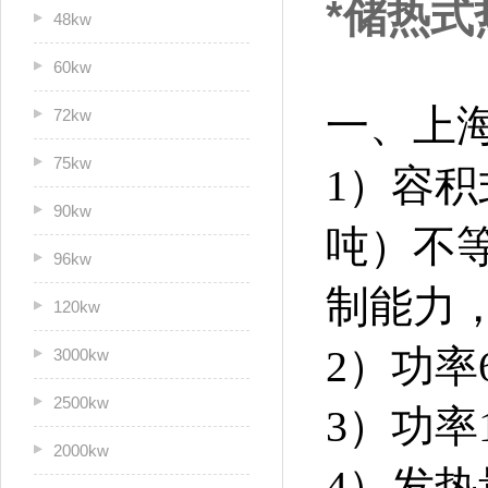
*储热式热
48kw
60kw
一、上
72kw
75kw
1）容积
90kw
吨）不等
96kw
制能力，
120kw
2）功率
3000kw
2500kw
3）功率
2000kw
4）发热