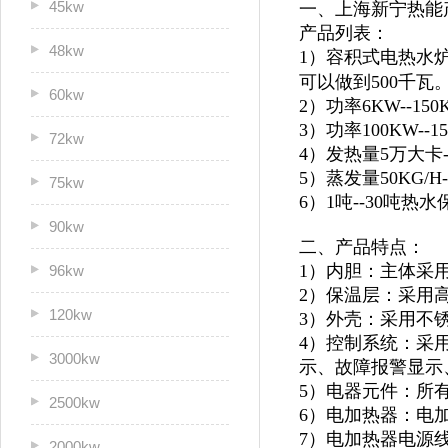
45kw
一、上海新宁热能
产品列表：
48kw
1）容积式电热水炉
可以做到500千瓦
60kw
2）功率6KW--1
3）功率100KW--
72kw
4）发热量5万大卡
5）蒸发量50KG/H
75kw
6）1吨--30吨
90kw
二、产品特点：
1）内胆：主体采
96kw
2）保温层：采用
120kw
3）外壳：采用不锈
4）控制系统：采
3000kw
示、故障报警显示
5）电器元件：所
2500kw
6）电加热器：电
7）电加热器电源
2000kw