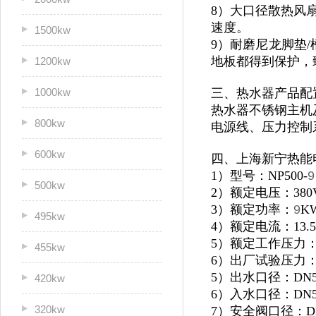
8）大口径散热风
速度。
1500kw
9）耐磨尼龙脚垫/
地板都得到保护，
1200kw
1000kw
三、热水器产品配
热水器不锈钢主机及
800kw
电源线、压力控制
600kw
四、上海新宁热能
1）型号：NP500-
9
500kw
2）额定电压：380
3）额定功率：
9
K
495kw
4）额定电流：13.5
5）额定工作压力：0
455kw
6）出厂试验压力：1
5）出水口径：DN5
420kw
6）入水口径：DN5
320kw
7）安全阀口径：D