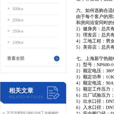
300kw
六、如何选购合适
由于每个客户的用
200kw
和房间浴室同时的
2）健身房：总共
150kw
3）理发店：总共
4）工地工程：男
100kw
5）美容店：总共
查看全部
七、上海新宁热能
1）型号：NP600-
6
2）额定电压：380
3）额定功率：
60
4）额定电流：90A
5）额定工作压力：0
相关文章
6）出厂试验压力：1
RELATED ARTICLES
5）出水口径：DN5
6）入水口径：DN5
万万没想到LDR0.026工业电锅炉的性能特点那么多
7）安全阀口径：D