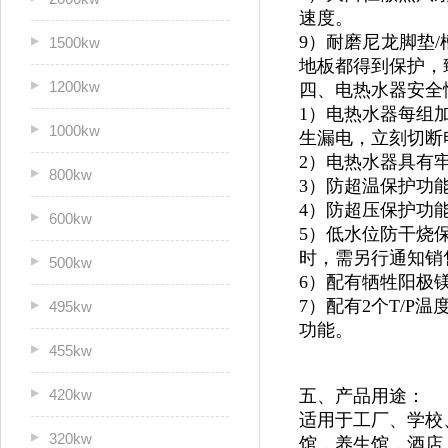
速度。
9）耐磨尼龙脚垫/
1500kw
地板都得到保护，
1200kw
四、电热水器安全
1）电热水器每组
1000kw
生漏电，立刻切断
2）电热水器具有
800kw
3）防超温保护功
4）防超压保护功
600kw
5）低水位防干烧
时，需另行通知销
500kw
6）配有牺牲阳极
7）配有2个T/
495kw
功能。
455kw
420kw
五、产品用途：
适用于
工厂、学校
320kw
馆，
养生馆，酒店