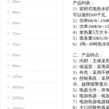
45kw
产品列表：
1）容积式电热水炉
48kw
可以做到500千瓦
2）功率6KW--1
60kw
3）功率100KW--
4）发热量5万大卡
72kw
5）蒸发量50KG/H
6）1吨--30吨
75kw
二、产品特点：
90kw
1）内胆：主体采
96kw
2）保温层：采用
3）外壳：采用不锈
120kw
4）控制系统：采
示、故障报警显示
3000kw
5）电器元件：所
6）电加热器：电
2500kw
7）电加热器电源
8）大口径散热风
2000kw