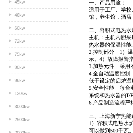
45kw
一、产品用途：
适用于
工厂、学校
48kw
馆，
养生馆，酒店
60kw
二、容积式电热水
主机：主机内胆采
72kw
热水器的保温性能
2.控制部分：1
75kw
示。4）故障报警
3.加热元件：采用
90kw
4.全自动温度控
96kw
低于设定的启炉温
5.安全性能：每
120kw
系统和热水器的
T/
6.产品制造流程
3000kw
三、上海新宁热能
2500kw
1）容积式电热水炉
可以做到500千瓦
2000kw