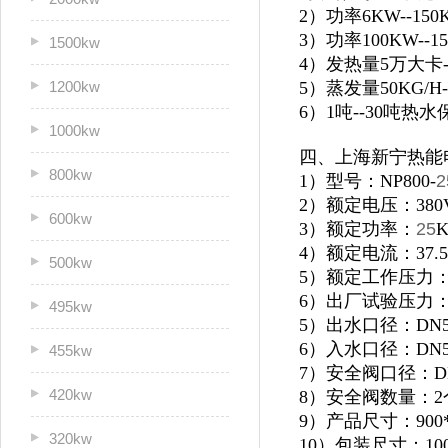
2）功率6KW--1
3）功率100KW--
1500kw
4）发热量5万大卡
1200kw
5）蒸发量50KG/H
6）1吨--30吨
1000kw
四、上海新宁热能
800kw
1）型号：NP800-
2
2）额定电压：380
600kw
3）额定功率：
25
4）额定电流：37.5
500kw
5）额定工作压力：0
6）出厂试验压力：1
495kw
5）出水口径：DN5
6）入水口径：DN5
455kw
7）安全阀口径：D
420kw
8）安全阀数量：2
9）产品尺寸：900*1
320kw
10）包装尺寸：1000