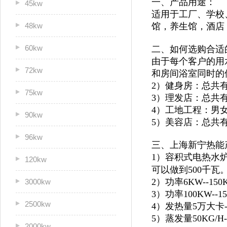
一、产品用途：
45kw
适用于
工厂、学校
48kw
馆，
养生馆，酒店
60kw
二、如何选购合适
由于每个客户的用
72kw
和房间浴室同时的
2）健身房：总共
75kw
3）理发店：总共
4）工地工程：男
90kw
5）美容店：总共
96kw
三、上海新宁热能
1）容积式电热水炉
120kw
可以做到500千瓦
2）功率6KW--1
3000kw
3）功率100KW--
2500kw
4）发热量5万大卡
5）蒸发量50KG/H
2000kw