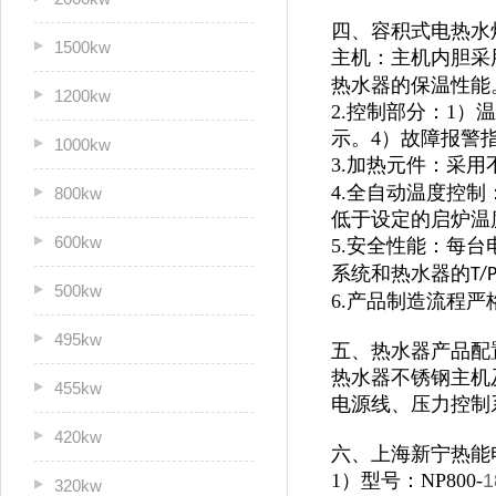
四、容积式电热水
1500kw
主机：主机内胆采
热水器的保温性能
1200kw
2.控制部分：1
示。4）故障报警
1000kw
3.加热元件：采用
4.全自动温度控
800kw
低于设定的启炉温
600kw
5.安全性能：每
系统和热水器的
T/
500kw
6.产品制造流程
495kw
五、热水器产品配
热水器不锈钢主机及
455kw
电源线、压力控制
420kw
六、上海新宁热能
1）型号：NP800-
1
320kw