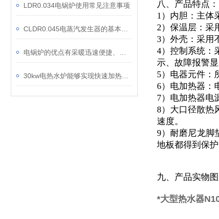
八、产品特点：
LDR0.034电锅炉使用常见注意事项
1）内胆：主体
2）保温层：采
CLDR0.045电蒸汽发生器的基本工作原理及技术特点
3）外壳：采用不
4）控制系统：
电锅炉的优点有采暖迅速便捷、绿色环保、安全可靠
示、故障报警显
5）电器元件：
30kw电热水炉能够实现快速加热，从而节省能源成本
6）电加热器：
7）电加热器电
8）大口径散热
速度。
9）耐磨尼龙脚
地板都得到保护
九、产品实物图
*大型热水器N100