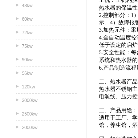
主机：主机内胆
48kw
热水器的保温性
2.控制部分：
60kw
示。4）故障报
3.加热元件：
72kw
4.全自动温度
低于设定的启炉
75kw
5.安全性能：
90kw
系统和热水器的
6.产品制造流
96kw
二、热水器产品
120kw
热水器不锈钢主
电源线、压力控
3000kw
三、产品用途：
2500kw
适用于
工厂、学
馆，
养生馆，酒
2000kw