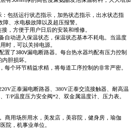
温层有
厚的高密度聚氨酯发泡保温材料，大大增加
50mm
显示：包括运行状态指示，加热状态指示，出水状态指
故障、水电极故障以及超压报警。
连接，方便于用户日后的安装和维修。
设备自动进入保温状态，保温状态基本不耗电。当温度
使用时，可以关掉电源。
配置了
漏电断路器。每台热水器均配有压力控制
380V
的内胆损坏。
行，每个环节精益求精，将每道工序控制的非常严密。
220V正泰漏电断路器、380V正泰交流接触器、耐高温
T/P温度压力安全阀*2、双金属温度计、压力表。
，
商用场所用水，美发店，美容院，健身房，
瑜伽
，医院，机事业单位
。