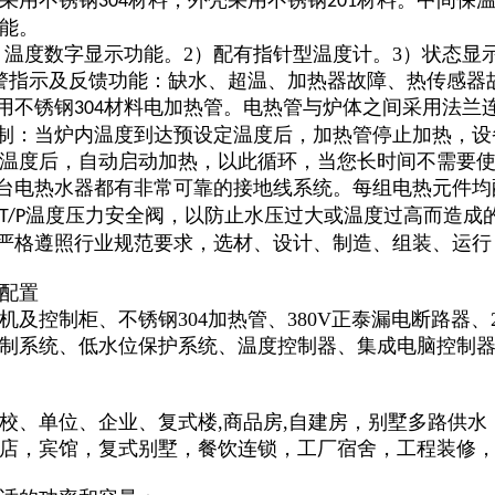
采用不锈钢
材料，外壳采用不锈钢
材料。中间保
304
201
能。
1）温度数字显示功能。2）配有指针型温度计。3）状态
警指示及反馈功能：缺水、超温、加热器故障、热传感器
采用不锈钢
材料电加热管。电热管与炉体之间采用法兰
304
控制：当炉内温度到达预设定温度后，加热管停止加热，
温度后，自动启动加热，以此循环，当您长时间不需要
每台电热水器都有非常可靠的接地线系统。每组电热元件均
温度压力安全阀，以防止水压过大或温度过高而造成
T/P
程严格遵照行业规范要求，选材、设计、制造、组装、运
配置
机及控制柜、不锈钢304加热管、380V正泰漏电断路器、
制系统、低水位保护系统、温度控制器、集成电脑控制器、
校、单位、企业、
复式楼,商品房,自建房
，
别墅多路供水
店，宾馆，复式别墅，餐饮连锁，工厂宿舍，工程装修