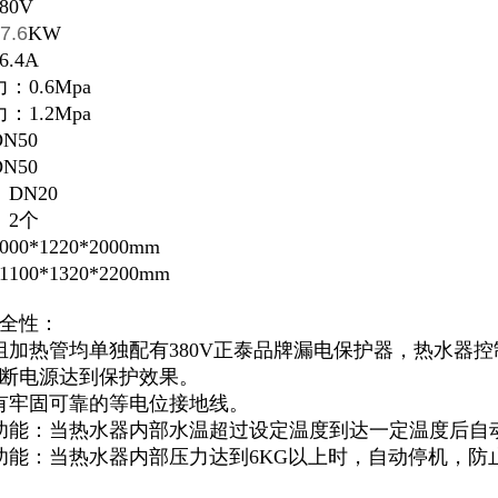
80V
7.6
KW
.4A
0.6Mpa
1.2Mpa
N50
N50
DN20
：2个
0*1220*2000mm
00*1320*2200mm
全性：
组加热管均单独配有380V正泰品牌漏电保护器，热水器控
断电源达到保护效果。
有牢固可靠的等电位接地线。
功能：当热水器内部水温超过设定温度到达一定温度后自
功能：当热水器内部压力达到6KG以上时，自动停机，防