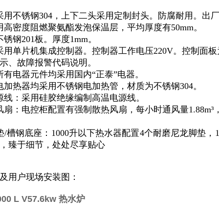
采用不锈钢304，上下二头采用定制封头。防腐耐用。出
用高密度阻燃聚氨酯发泡保温层，平均厚度有50mm。
锈钢201板。厚度1mm。
采用单片机集成控制器。控制器工作电压220V。控制面
示、故障报警代码说明。
所有电器元件均采用国内“正泰”电器。
电加热器均采用不锈钢电加热管，材质为不锈钢304。
源线：采用硅胶绝缘编制高温电源线。
风扇：电控柜配置有强制散热风扇，每小时通风量1.88m
垫/槽钢底座：1000升以下热水器配置4个耐磨尼龙脚垫，
，臻于细节，处处尽享贴心
及用户现场安装图：
0 L V57.6kw 热水炉