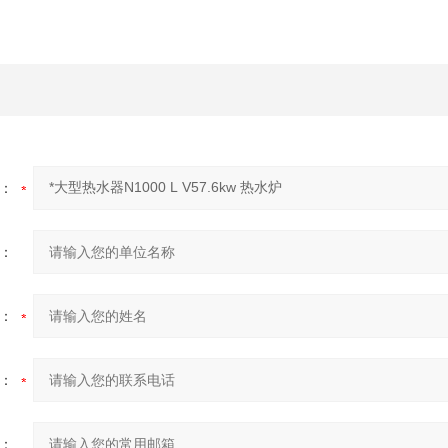
：
：
：
：
：