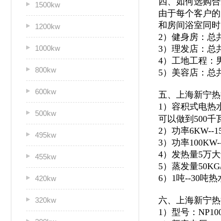
四、如何选购合
1500kw
由于每个客户的
和房间浴室同时
1200kw
2）健身房：总
1000kw
3）理发店：总
4）工地工程：
800kw
5）美容店：总
600kw
五、上海新宁热
1）容积式电热
500kw
可以做到500千
2）功率6KW--
495kw
3）功率100KW
4）发热量5万
455kw
5）蒸发量50KG
6）1吨--30
420kw
六、上海新宁热
320kw
1）型号：NP100