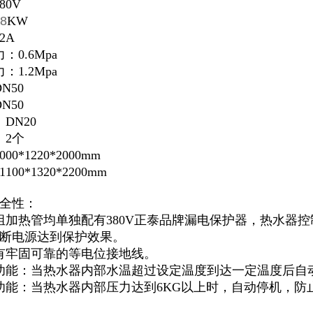
80V
8
KW
2A
0.6Mpa
1.2Mpa
N50
N50
DN20
：2个
0*1220*2000mm
00*1320*2200mm
全性：
组加热管均单独配有380V正泰品牌漏电保护器，热水器控
断电源达到保护效果。
有牢固可靠的等电位接地线。
功能：当热水器内部水温超过设定温度到达一定温度后自
功能：当热水器内部压力达到6KG以上时，自动停机，防