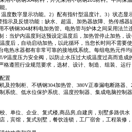
采用不锈钢
材料，外壳采用不锈钢
材料。中间保
304
201
能。
1）温度数字显示功能。2）配有指针型温度计。3）状态
警指示及反馈功能：缺水、超温、加热器故障、热传感器
采用不锈钢
材料电加热管。电热管与炉体之间采用法兰
304
控制：当炉内温度到达预设定温度后，加热管停止加热，
温度后，自动启动加热，以此循环，当您长时间不需要
每台电热水器都有非常可靠的接地线系统。每组电热元件均
温度压力安全阀，以防止水压过大或温度过高而造成
T/P
程严格遵照行业规范要求，选材、设计、制造、组装、运
配置
机及控制柜、不锈钢304加热管、380V正泰漏电断路器、
制系统、低水位保护系统、温度控制器、集成电脑控制器、
校、单位、企业、
复式楼,商品房,自建房
，
别墅多路供水
店，宾馆，复式别墅，餐饮连锁，工厂宿舍，工程装修