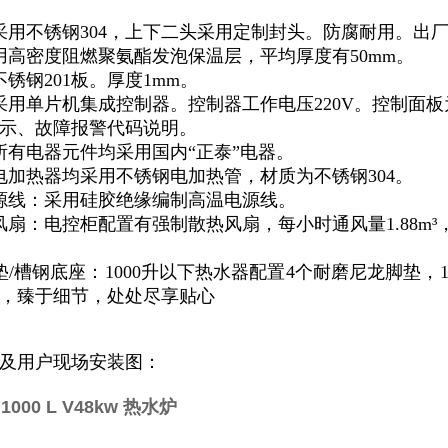
采用不锈钢304，上下二头采用定制封头。防腐耐用。出
用高密度阻燃聚氨酯发泡保温层，平均厚度有50mm。
锈钢201板。厚度1mm。
采用单片机集成控制器。控制器工作电压220V。控制面
示、故障报警代码说明。
所有电器元件均采用国内“正泰”电器。
电加热器均采用不锈钢电加热管，材质为不锈钢304。
源线：采用硅胶绝缘编制高温电源线。
风扇：电控柜配置有强制散热风扇，每小时通风量1.88m
垫/槽钢底座：1000升以下热水器配置4个耐磨尼龙脚垫，
，臻于细节，处处尽享贴心
及用户现场安装图：
00 L V48kw 热水炉