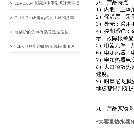
八、产品特点：
LDR0.034电锅炉使用常见注意事项
1）内胆：主体
2）保温层：采
CLDR0.045电蒸汽发生器的基本工作原理及技术特点
3）外壳：采用不
4）控制系统：
电锅炉的优点有采暖迅速便捷、绿色环保、安全可靠
示、故障报警显
5）电器元件：
30kw电热水炉能够实现快速加热，从而节省能源成本
6）电加热器：
7）电加热器电
8）大口径散热
速度。
9）耐磨尼龙脚
地板都得到保护
九、产品实物图
*大容量热水器N10