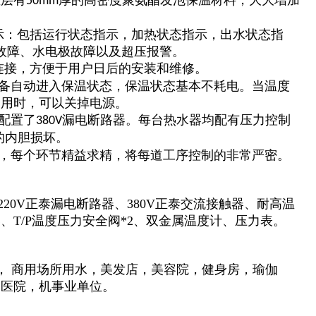
温层有
厚的高密度聚氨酯发泡保温材料，大大增加
50mm
显示：包括运行状态指示，加热状态指示，出水状态指
故障、水电极故障以及超压报警。
连接，方便于用户日后的安装和维修。
设备自动进入保温状态，保温状态基本不耗电。当温度
使用时，可以关掉电源。
配置了
漏电断路器。每台热水器均配有压力控制
380V
的内胆损坏。
行，每个环节精益求精，将每道工序控制的非常严密。
220V正泰漏电断路器、380V正泰交流接触器、耐高温
T/P温度压力安全阀*2、双金属温度计、压力表。
，
商用场所用水，美发店，美容院，健身房，
瑜伽
，医院，机事业单位
。