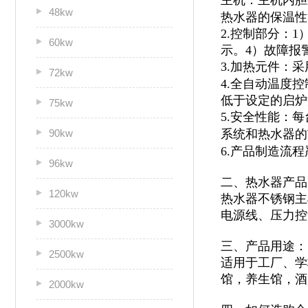
主机：主机内胆
48kw
热水器的保温性
2.控制部分：
60kw
示。4）故障报
3.加热元件：
72kw
4.全自动温度
低于设定的启炉
75kw
5.安全性能：
90kw
系统和热水器的
6.产品制造流
96kw
二、热水器产品
120kw
热水器不锈钢主
电源线、压力控
3000kw
三、产品用途：
2500kw
适用于
工厂、学
馆，
养生馆，酒
2000kw