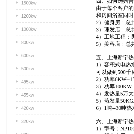
四、如何选购合
1500kw
由于每个客户的
和房间浴室同时
1200kw
2）健身房：总
1000kw
3）理发店：总
4）工地工程：
800kw
5）美容店：总
600kw
五、上海新宁热
1）容积式电热
500kw
可以做到500千
2）功率6KW--
495kw
3）功率100KW
4）发热量5万
455kw
5）蒸发量50KG
6）1吨--30
420kw
六、上海新宁热
320kw
1）型号：NP100