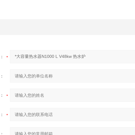
：
：
：
：
：