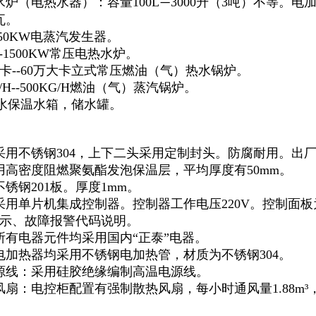
水炉（电热水器）：容量100L
3000升（3吨）不等。电
—
瓦。
150KW电蒸汽发生器。
--1500KW常压电热水炉。
大卡--60万大卡立式常压燃油（气）热水锅炉。
/H--500KG/H燃油（气）蒸汽锅炉。
吨热水保温水箱，储水罐。
采用不锈钢304，上下二头采用定制封头。防腐耐用。出
用高密度阻燃聚氨酯发泡保温层，平均厚度有50mm。
锈钢201板。厚度1mm。
采用单片机集成控制器。控制器工作电压220V。控制面
示、故障报警代码说明。
所有电器元件均采用国内“正泰”电器。
电加热器均采用不锈钢电加热管，材质为不锈钢304。
源线：采用硅胶绝缘编制高温电源线。
风扇：电控柜配置有强制散热风扇，每小时通风量1.88m