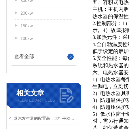
300kw
五、容积式电热
主机：主机内胆
200kw
热水器的保温性
2.控制部分：
150kw
示。4）故障报
3.加热元件：
100kw
4.全自动温度
低于设定的启炉
查看全部
5.安全性能：
系统和热水器的
六、电热水器安
1）电热水器每
生漏电，立刻切
相关文章
2）电热水器具
3）防超温保护
RELATED ARTICLES
4）防超压保护
5）低水位防干
蒸汽发生器的配置高，运行平稳，故障率低
时，需另行通知
八、如何选购合