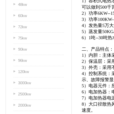
1）容积式电热
48kw
可以做到500千
2）功率6KW--
60kw
3）功率100KW
4）发热量5万
72kw
5）蒸发量50KG
6）1吨--30
75kw
二、产品特点：
90kw
1）内胆：主体
96kw
2）保温层：采
3）外壳：采用不
120kw
4）控制系统：
示、故障报警显
3000kw
5）电器元件：
6）电加热器：
2500kw
7）电加热器电
8）大口径散热
2000kw
速度。