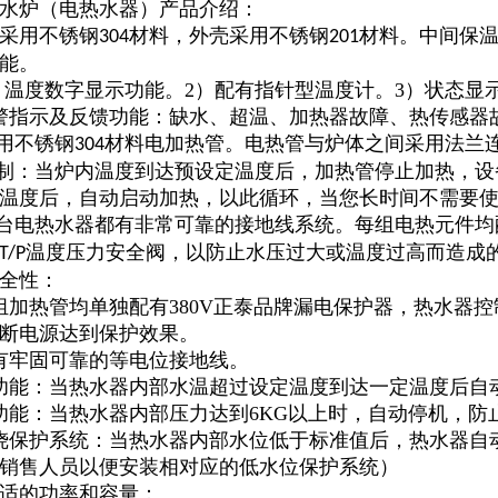
水炉（电热水器）产品介绍：
采用不锈钢
材料，外壳采用不锈钢
材料。中间保
304
201
能。
1）温度数字显示功能。2）配有指针型温度计。3）状态
警指示及反馈功能：缺水、超温、加热器故障、热传感器
采用不锈钢
材料电加热管。电热管与炉体之间采用法兰
304
控制：当炉内温度到达预设定温度后，加热管停止加热，
温度后，自动启动加热，以此循环，当您长时间不需要
每台电热水器都有非常可靠的接地线系统。每组电热元件均
温度压力安全阀，以防止水压过大或温度过高而造成
T/P
全性：
组加热管均单独配有380V正泰品牌漏电保护器，热水器控
断电源达到保护效果。
有牢固可靠的等电位接地线。
功能：当热水器内部水温超过设定温度到达一定温度后自
功能：当热水器内部压力达到6KG以上时，自动停机，防
烧保护系统：当热水器内部水位低于标准值后，热水器自
销售人员以便安装相对应的低水位保护系统）
适的功率和容量：