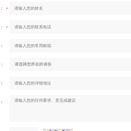
：
：
：
：
：
：