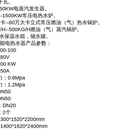
千瓦。
-150KW电蒸汽发生器。
--1500KW常压电热水炉。
大卡--60万大卡立式常压燃油（气）热水锅炉。
/H--500KG/H燃油（气）蒸汽锅炉。
吨热水保温水箱，储水罐。
能电热水器产品参数：
0-100
80V
0 KW
50A
：0.6Mpa
：1.2Mpa
N50
N50
DN20
：2个
0*1520*2200mm
00*1620*2400mm