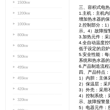
1500kw
三、容积式电热
1.主机：主机
1200kw
增加热水器的保
1000kw
2.控制部分：
示。4）故障报
800kw
3.加热元件：
4.全自动温度
600kw
低于设定的启炉
5.安全性能：
500kw
系统和热水器的
6.产品制造流
495kw
四、产品特点：
1）内胆：主体
455kw
2）保温层：采
420kw
3）外壳：采用不
4）控制系统：
320kw
示、故障报警显
5）电器元件：