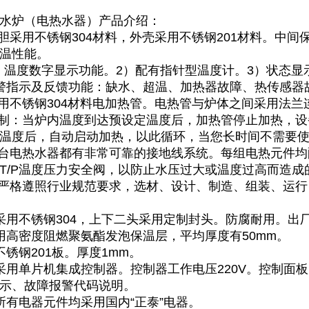
水炉（电热水器）产品介绍：
内胆采用不锈钢304材料，外壳采用不锈钢201材料。中
温性能。
1）温度数字显示功能。2）配有指针型温度计。3）状态
警指示及反馈功能：缺水、超温、加热器故障、热传感器
采用不锈钢304材料电加热管。电热管与炉体之间采用法
控制：当炉内温度到达预设定温度后，加热管停止加热，
温度后，自动启动加热，以此循环，当您长时间不需要
每台电热水器都有非常可靠的接地线系统。每组电热元件均
T/P温度压力安全阀，以防止水压过大或温度过高而造成
程严格遵照行业规范要求，选材、设计、制造、组装、运
采用不锈钢304，上下二头采用定制封头。防腐耐用。出
用高密度阻燃聚氨酯发泡保温层，平均厚度有50mm。
锈钢201板。厚度1mm。
采用单片机集成控制器。控制器工作电压220V。控制面
示、故障报警代码说明。
所有电器元件均采用国内“正泰”电器。