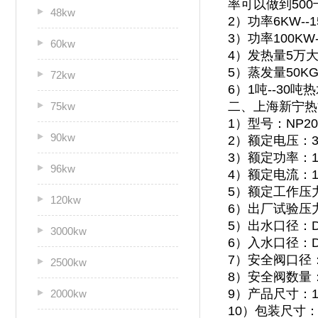
率可以做到500
48kw
2）功率6KW-
3）功率100KW
60kw
4）发热量5万
5）蒸发量50KG
72kw
6）1吨--30
二、上海新宁热
75kw
1）型号：NP200
90kw
2）额定电压：3
3）额定功率：10
96kw
4）额定电流：1
5）额定工作压力
120kw
6）出厂试验压力
5）出水口径：D
3000kw
6）入水口径：D
7）安全阀口径：
2500kw
8）安全阀数量
9）产品尺寸：130
2000kw
10）包装尺寸：14