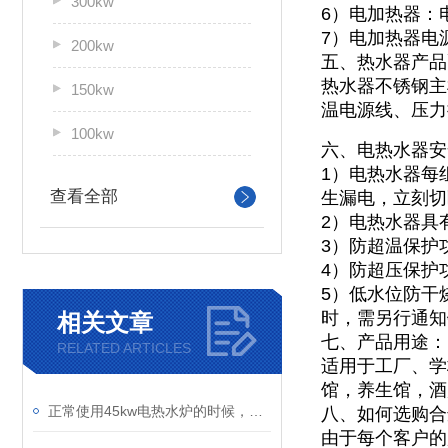
300kw
6）电加热器：
7）电加热器电
200kw
五、热水器产品
热水器不锈钢主
150kw
温电源线、压力
100kw
六、电热水器安
1）电热水器每
查看全部
生漏电，立刻切
2）电热水器具
3）防超温保护
4）防超压保护
5）低水位防干
时，需另行通知
相关文章
七、产品用途：
RELATED ARTICLES
适用于工厂、学
馆，养生馆，酒
正常使用45kw电热水炉的时候，停炉了要注意些什么呢
八、如何选购合
由于每个客户的