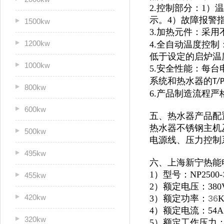
2.控制部分：1
示。4）故障报警
1500kw
3.加热元件：采用
1200kw
4.全自动温度控
低于设定的启炉温
1000kw
5.安全性能：每
系统和热水器的
T/
800kw
6.产品制造流程
600kw
五、热水器产品配
热水器不锈钢主机及
500kw
电源线、压力控制
495kw
六、上海新宁热能
1）型号：NP2500-
455kw
2）额定电压：380
420kw
3）额定功率：
36
4）额定电流：54A
320kw
5）额定工作压力：0