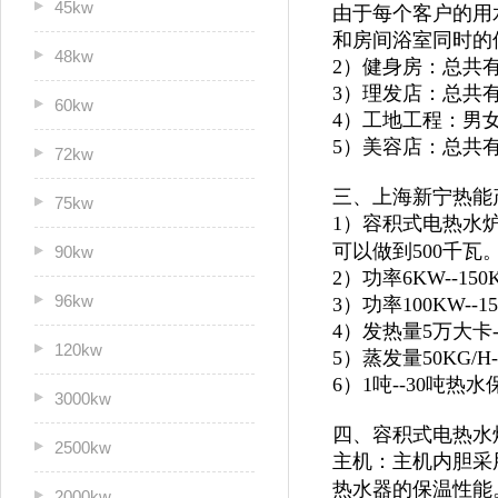
45kw
由于每个客户的用
和房间浴室同时的
48kw
2）健身房：总共
3）理发店：总共
60kw
4）工地工程：男
5）美容店：总共
72kw
三、上海新宁热能
75kw
1）容积式电热水炉
可以做到500千瓦
90kw
2）功率6KW--1
96kw
3）功率100KW--
4）发热量5万大卡
120kw
5）蒸发量50KG/H
6）1吨--30吨
3000kw
四、容积式电热水
2500kw
主机：主机内胆采
热水器的保温性能
2000kw