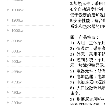
3.加热元件：采用
4.全自动温度控
1500kw
低于设定的启炉温
1200kw
5.安全性能：每
系统和热水器的
T/
1000kw
四、产品特点：
800kw
1）内胆：主体采
2）保温层：采用
600kw
3）外壳：采用不锈
4）控制系统：采
500kw
示、故障报警显示
5）电器元件：所
495kw
6）电加热器：电
7）电加热器电源
455kw
8）大口径散热风
420kw
速度。
9）耐磨尼龙脚垫/
320kw
地板都得到保护，