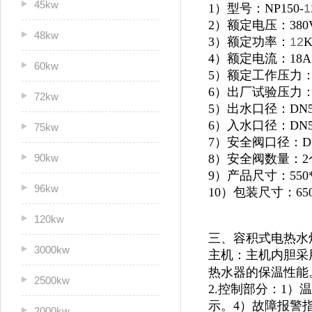
45kw
1）型号：NP150-
1
2）额定电压：380
48kw
3）额定功率：
12
4）额定电流：18A
60kw
5）额定工作压力：0
6）出厂试验压力：1
72kw
5）出水口径：DN5
6）入水口径：DN5
75kw
7）安全阀口径：D
90kw
8）安全阀数量：2
9）产品尺寸：550*7
96kw
10）包装尺寸：650*
120kw
三、容积式电热水
3000kw
主机：主机内胆采
热水器的保温性能
2500kw
2.控制部分：1
示。4）故障报警
2000kw