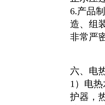
6.产
造、组
非常严
六、电
1）电热
护器，