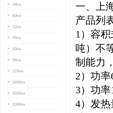
一、上
48kw
60kw
产品列
72kw
1）容积
75kw
吨）不等
90kw
制能力，
96kw
120kw
2）功率
3000kw
3）功率
2500kw
4）发热
2000kw