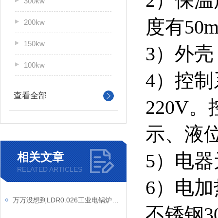
2）保
300kw
度有50
200kw
150kw
3）外壳
100kw
4）控
查看全部
220V
示、液
5）电
相关文章
RELATED ARTICLES
6）电
万万没想到LDR0.026工业电锅炉的性能特点那么多
不锈钢3