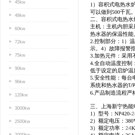
45kw
1）容积式电热水炉
可以做到500千瓦
48kw
二、容积式电热水
主机：主机内胆采
60kw
热水器的保温性能
2.控制部分：1
72kw
示。4）故障报警
75kw
3.加热元件：采用
4.全自动温度控
90kw
低于设定的启炉温
5.安全性能：每
96kw
系统和热水器的
T/
6.产品制造流程
120kw
三、上海新宁热能
3000kw
1）型号：NP420-
2
2）额定电压：380
2500kw
3）额定功率：
24
2000kw