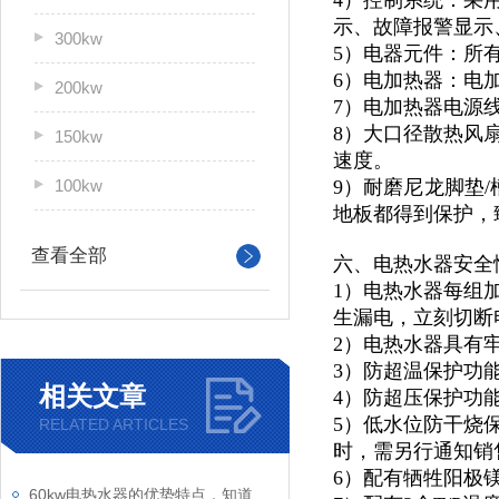
4）控制系统：采
示、故障报警显示
300kw
5）电器元件：所
6）电加热器：电
200kw
7）电加热器电源
8）大口径散热风
150kw
速度。
100kw
9）耐磨尼龙脚垫/
地板都得到保护，
查看全部
六、电热水器安全
1）电热水器每组
生漏电，立刻切断
2）电热水器具有
3）防超温保护功
相关文章
4）防超压保护功
5）低水位防干烧
RELATED ARTICLES
时，需另行通知销
6）配有牺牲阳极
60kw电热水器的优势特点，知道一点算你牛！