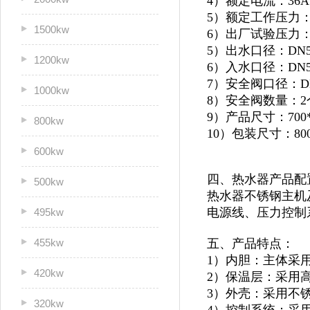
4）额定电流：36A
5）额定工作压力：0
1500kw
6）出厂试验压力：1
5）出水口径：DN5
1200kw
6）入水口径：DN5
7）安全阀口径：D
1000kw
8）安全阀数量：2
9）产品尺寸：700*9
800kw
10）包装尺寸：800*
600kw
四、热水器产品配
500kw
热水器不锈钢主机及
电源线、压力控制
495kw
455kw
五、产品特点：
1）内胆：主体采
420kw
2）保温层：采用
3）外壳：采用不锈
320kw