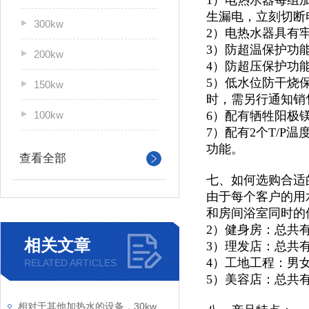
1）电热水器每组
生漏电，立刻切断
300kw
2）电热水器具有
3）防超温保护功
200kw
4）防超压保护功
5）低水位防干烧
150kw
时，需另行通知销
100kw
6）配有牺牲阳极
7）配有2个T/
功能。
查看全部
七、如何选购合适
由于每个客户的用
和房间浴室同时的
2）健身房：总共
相关文章
3）理发店：总共
4）工地工程：男
RELATED ARTICLES
5）美容店：总共
相对于其他加热水的设备，30kw电热水炉的节能效果较好