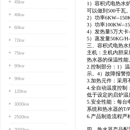
45kw
1）容积式电热水炉
可以做到500千瓦
48kw
2）功率6KW--1
3）功率100KW--
60kw
4）发热量5万大卡
5）蒸发量50KG/H
72kw
三、容积式电热水
主机：主机内胆采
75kw
热水器的保温性能
90kw
2.控制部分：1
示。4）故障报警
96kw
3.加热元件：采用
4.全自动温度控
120kw
低于设定的启炉温
5.安全性能：每
3000kw
系统和热水器的
T/
6.产品制造流程
2500kw
四、热水器产品配
2000kw