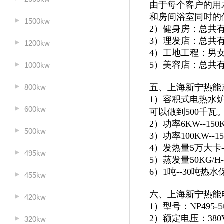
由于每个客户的用
和房间浴室同时的
1500kw
2）健身房：总共
3）理发店：总共
1200kw
4）工地工程：男
5）美容店：总共
1000kw
五、上海新宁热能
800kw
1）容积式电热水炉
600kw
可以做到500千瓦
2）功率6KW--1
500kw
3）功率100KW--
4）发热量5万大卡
495kw
5）蒸发量50KG/H
6）1吨--30吨
455kw
六、上海新宁热能
420kw
1）型号：NP495-
5
2）额定电压：380
320kw