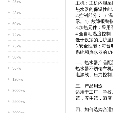
45kw
主机：主机内胆采
热水器的保温性能
48kw
2.控制部分：1
示。4）故障报警
60kw
3.加热元件：采用
4.全自动温度控
72kw
低于设定的启炉温
5.安全性能：每
75kw
系统和热水器的
T/
90kw
二、热水器产品配
96kw
热水器不锈钢主机及
电源线、压力控制
120kw
三、产品用途：
3000kw
适用于
工厂、学校
馆，
养生馆，酒店
2500kw
四、如何选购合适
2000kw