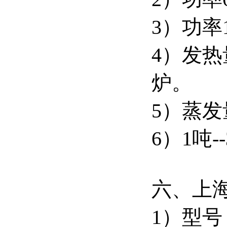
3）功率
4）发热
炉。
5）蒸发
6）1吨
六、上
1）型号：