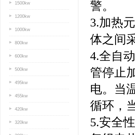
警。
1500kw
1200kw
3.加热
1000kw
体之间
800kw
4.全
600kw
管停止
500kw
495kw
电。当
455kw
循环，
420kw
5.安
320kw