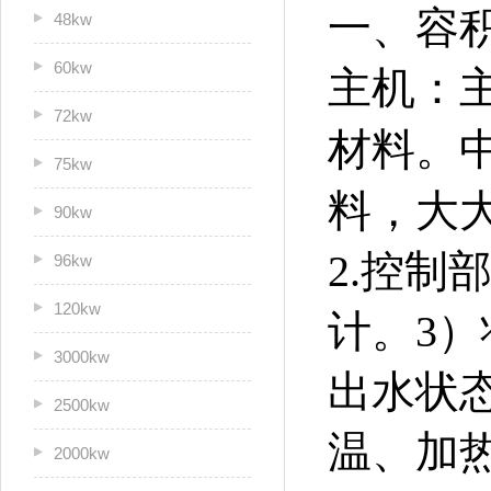
一、容
48kw
60kw
主机：
72kw
材料。
75kw
料，大
90kw
2.控制
96kw
120kw
计。3
3000kw
出水状
2500kw
温、加
2000kw