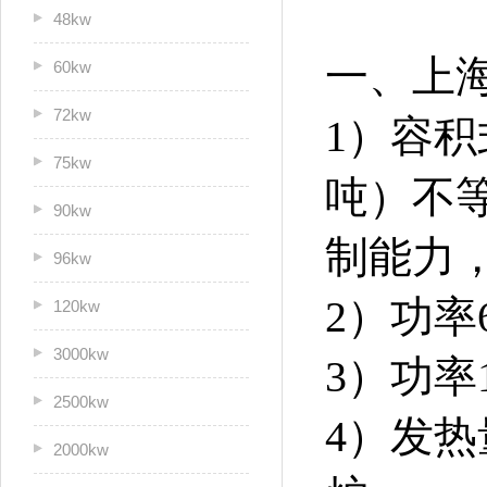
48kw
一、上
60kw
72kw
1）容积
75kw
吨）不等
90kw
制能力，
96kw
2）功率
120kw
3000kw
3）功率
2500kw
4）发热
2000kw