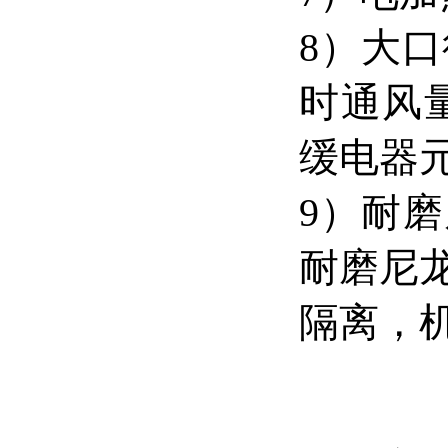
8）大
时通风量
缓电器
9）耐磨
耐磨尼龙
隔离，