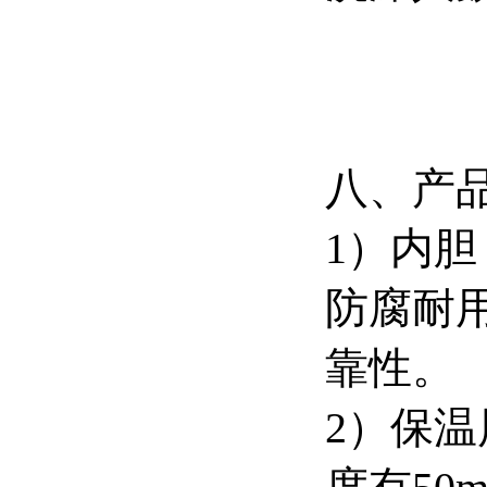
八、产
1）内胆
防腐耐
靠性。
2）保