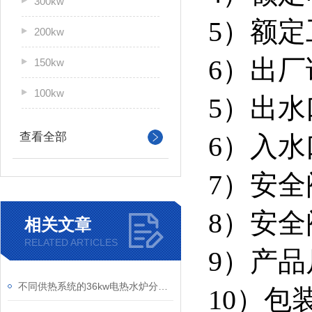
300kw
5）额定
200kw
6）出厂
150kw
100kw
5）出水
查看全部
6）入水
7）安全
8）安全
相关文章
RELATED ARTICLES
9）产品尺
不同供热系统的36kw电热水炉分别具有怎样的适用范围
10）包装