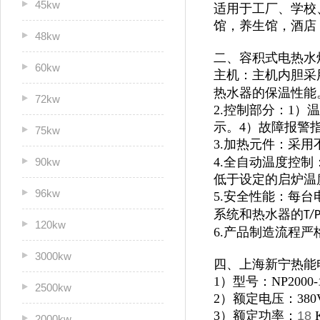
45kw
适用于
工厂、学校
馆，
养生馆，酒店
48kw
二、容积式电热水
60kw
主机：主机内胆采
热水器的保温性能
72kw
2.控制部分：1
示。4）故障报警
75kw
3.加热元件：采用
4.全自动温度控
90kw
低于设定的启炉温
96kw
5.安全性能：每
系统和热水器的
T/
120kw
6.产品制造流程
3000kw
四、上海新宁热能
1）型号：NP2000-
2500kw
2）额定电压：380
3）额定功率：
18
2000kw