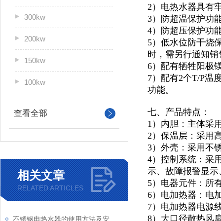
2）电热水器具有
300kw
3）防超温保护功
4）防超压保护功
200kw
5）低水位防干烧
时，需另行通知销
150kw
6）配有牺牲阳极
7）配有2个T/
100kw
功能。
七、产品特点：
查看全部
1）内胆：主体采
2）保温层：采用
3）外壳：采用不锈
4）控制系统：采
示、故障报警显示
相关文章
5）电器元件：所
RELATED ARTICLES
6）电加热器：电
7）电加热器电源
8）大口径散热风
不锈钢电热水器的使用方法及安全性介绍