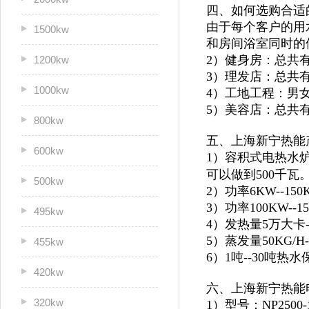
四、如何选购合适
由于每个客户的用
1500kw
和房间浴室同时的
2）健身房：总共
1200kw
3）理发店：总共
1000kw
4）工地工程：男
5）美容店：总共
800kw
五、上海新宁热能
600kw
1）容积式电热水炉
可以做到500千瓦
500kw
2）功率6KW--1
3）功率100KW--
495kw
4）发热量5万大卡
5）蒸发量50KG/H
455kw
6）1吨--30吨
420kw
六、上海新宁热能
320kw
1）型号：NP2500-