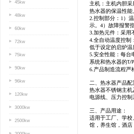
45kw
主机：主机内胆采
热水器的保温性能
48kw
2.控制部分：1
示。4）故障报警
60kw
3.加热元件：采用
4.全自动温度控
72kw
低于设定的启炉温
5.安全性能：每
75kw
系统和热水器的
T/
90kw
6.产品制造流程
96kw
二、热水器产品配
热水器不锈钢主机及
120kw
电源线、压力控制
3000kw
三、产品用途：
适用于
工厂、学校
2500kw
馆，
养生馆，酒店
2000kw