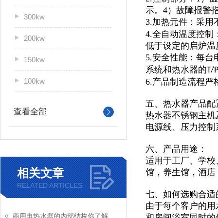
示。4）故障报警
300kw
3.加热元件：采用
4.全自动温度控
200kw
低于设定的启炉温
5.安全性能：每
150kw
系统和热水器的
T/
100kw
6.产品制造流程
五、热水器产品配
查看全部
热水器不锈钢主机及
电源线、压力控制
六、产品用途：
适用于
工厂、学校
相关文章
馆，
养生馆，酒店
RELATED ARTICLES
七、如何选购合适
由于每个客户的用
商用电热水器的内部结构你了解吗？让我来为你详细介绍一下吧！
和房间浴室同时的