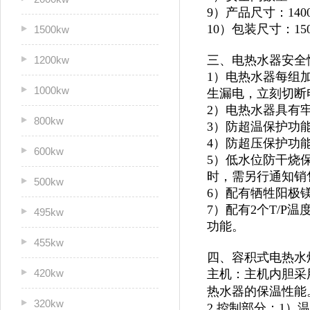
9）产品尺寸：1400*
10）包装尺寸：1500
1500kw
三、电热水器安全
1200kw
1）电热水器每组
1000kw
生漏电，立刻切断
2）电热水器具有
800kw
3）防超温保护功
4）防超压保护功
600kw
5）低水位防干烧
时，需另行通知销
500kw
6）配有牺牲阳极
7）配有2个T/
495kw
功能。
455kw
四、容积式电热水
420kw
主机：主机内胆采
热水器的保温性能
320kw
2.控制部分：1