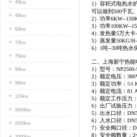
45kw
1）容积式电热水炉
可以做到500千瓦
48kw
2）功率6KW--1
3）功率100KW--
60kw
4）发热量5万大卡
5）蒸发量50KG/H
72kw
6）1吨--30吨
75kw
二、上海新宁热能
1）型号：NP2500-
90kw
2）额定电压：380
96kw
3）额定功率：
54
4）额定电流：81 
120kw
5）额定工作压力：0
6）出厂试验压力：1
3000kw
5）出水口径：DN5
6）入水口径：DN5
2500kw
7）安全阀口径：D
8）安全阀数量：2
2000kw