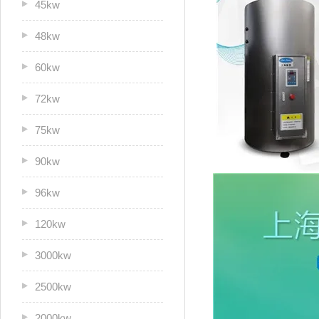
45kw
48kw
60kw
72kw
75kw
90kw
96kw
120kw
3000kw
2500kw
2000kw