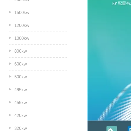
1500kw
1200kw
1000kw
800kw
600kw
500kw
495kw
455kw
420kw
320kw