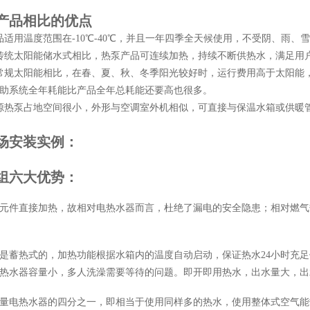
产品相比的优点
品适用温度范围在-10℃-40℃，并且一年四季全天候使用，不受阴、雨
传统太阳能储水式相比，热泵产品可连续加热，持续不断供热水，满足用
常规太阳能相比，在春、夏、秋、冬季阳光较好时，运行费用高于太阳能
助系统全年耗能比产品全年总耗能还要高也很多。
源热泵占地空间很小，外形与空调室外机相似，可直接与保温水箱或供暖
场安装实例：
组
六大优势：
元件直接加热，故相对电热水器而言，杜绝了漏电的安全隐患；相对燃气
是蓄热式的，加热功能根据水箱内的温度自动启动，保证热水
24小时充
热水器容量小，多人洗澡需要等待的问题。即开即用热水，出水量大，出
量电热水器的四分之一，即相当于使用同样多的热水，使用整体式空气能