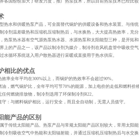
界各国纷纷加大了研发力度，推广热泵技术，所以目前热泵技术已经比较
术
型热水和供暖热泵产品，可全面替代锅炉的供暖设备和热水装置。与传统
制冷剂温差吸热和压缩机压缩制热后，与水换热，大大提高热效率，充分
，热泵热水器有空气源热泵热水器、水源热泵和太阳能型三种，是开拓和
界上的产品之一，该产品以制冷剂为媒介，制冷剂在风机盘管中吸收空气
过水循环系统送入用户散热器进行采暖或直接用于热水供应。
炉相比的优点
热效率全年平均在300%以上，而锅炉的热效率不会超过
90%
。
燃油，燃气锅炉比，全年平均可节70%的能源，加上电价的走低和燃料价
无任何燃烧排放物，制冷剂选用了环保制冷剂R22。
值守：与燃料锅炉相比，运行安全，而且全自动制，无需人员值守。
阳能产品的区别
属于传统太阳能产品。热泵产品与常规太阳能产品区别较大，常用太阳能
制冷剂吸收空气中热能和太阳辐射能，并通过压缩机压缩制热后与水交换