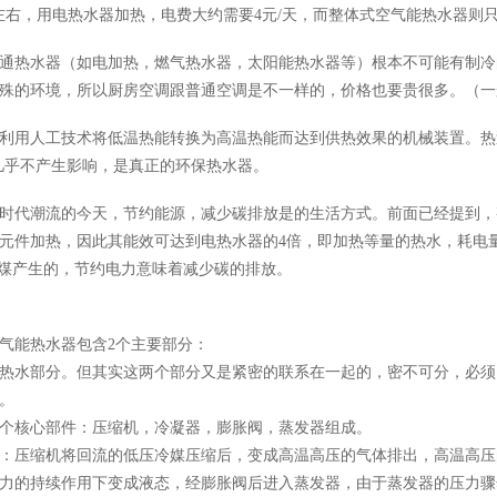
天左右，用电热水器加热，电费大约需要4元/天，而整体式空气能热水器则只
通热水器（如电加热，燃气热水器，太阳能热水器等）根本不可能有制冷
殊的环境，所以厨房空调跟普通空调是不一样的，价格也要贵很多。（一
利用人工技术将低温热能转换为高温热能而达到供热效果的机械装置。热
几乎不产生影响，是真正的环保热水器。
时代潮流的今天，节约能源，减少碳排放是的生活方式。前面已经提到，
元件加热，因此其能效可达到电热水器的
4倍，即加热等量的热水，耗电
烧煤产生的，节约电力意味着减少碳的排放。
气能热水器包含
2个主要部分：
热水部分。但其实这两个部分又是紧密的联系在一起的，密不可分，必须
。
个核心部件：压缩机，冷凝器，膨胀阀，蒸发器组成。
：压缩机将回流的低压冷媒压缩后，变成高温高压的气体排出，高温高压
力的持续作用下变成液态，经膨胀阀后进入蒸发器，由于蒸发器的压力骤