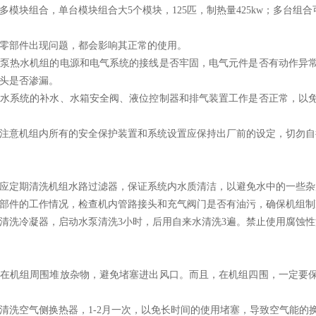
多模块组合，单台模块组合大
5个模块，125匹，制热量425kw；多台组
零部件出现问题，都会影响其正常的使用。
泵热水机组的电源和电气系统的接线是否牢固，电气元件是否有动作异
头是否渗漏。
水系统的补水、水箱安全阀、液位控制器和排气装置工作是否正常，以
注意机组内所有的安全保护装置和系统设置应保持出厂前的设定，切勿自
应定期清洗机组水路过滤器，保证系统内水质清洁，以避免水中的一些杂
部件的工作情况，检查机内管路接头和充气阀门是否有油污，确保机组制
清洗冷凝器，启动水泵清洗
3小时，后用自来水清洗3遍。禁止使用腐蚀
在机组周围堆放杂物，避免堵塞进出风口。而且，在机组四围，一定要
清洗空气侧换热器，
1-2月一次，以免长时间的使用堵塞，导致空气能