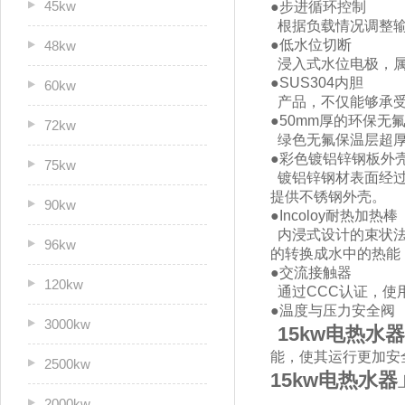
45kw
●步进循环控制
根据负载情况调整输
●低水位切断
48kw
浸入式水位电极，属
●SUS304内胆
60kw
产品，不仅能够承受
●50mm厚的环保无
72kw
绿色无氟保温层超厚
●彩色镀铝锌钢板外
75kw
镀铝锌钢材表面经过
提供不锈钢外壳。
90kw
●Incoloy耐热加热棒
内浸式设计的束状法
96kw
的转换成水中的热能
●交流接触器
120kw
通过CCC认证，使用
●温度与压力安全阀
3000kw
15kw电热水器
能，使其运行更加安全可
2500kw
15kw电热水器
2000kw