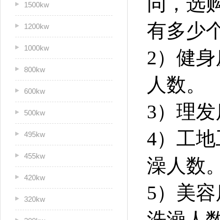
同，选
1500kw
有多少
1200kw
1000kw
2）健
800kw
人数。
600kw
3）理
500kw
4）工
495kw
455kw
澡人数
420kw
5）美
320kw
洗澡人