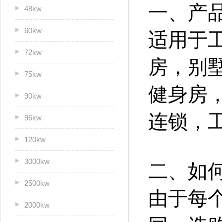
一、产
48kw
60kw
适用于
72kw
房
，
别
75kw
健身房
90kw
连锁，
96kw
120kw
3000kw
二、如
2500kw
由于每
2000kw