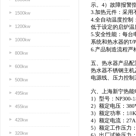
示。4）故障报警
3.加热元件：采用
1500kw
4.全自动温度控
1200kw
低于设定的启炉温
5.安全性能：每
1000kw
系统和热水器的
T/
6.产品制造流程
800kw
五、热水器产品配
600kw
热水器不锈钢主机及
电源线、压力控制
500kw
六、上海新宁热能
495kw
1）型号：NP300-
1
2）额定电压：380
455kw
3）额定功率：
18
420kw
4）额定电流：27A
5）额定工作压力：0
320kw
6）出厂试验压力：1