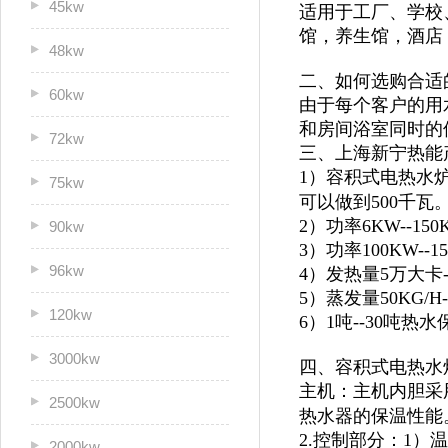
45kw
适用于
工厂、学校
馆，
养生馆，酒店
48kw
二、如何选购合适
60kw
由于每个客户的用
和房间浴室同时的
72kw
三、上海新宁热能
1）容积式电热水炉
75kw
可以做到500千瓦
2）功率6KW--1
90kw
3）功率100KW--
96kw
4）发热量5万大卡
5）蒸发量50KG/H
120kw
6）1吨--30吨
3000kw
四、容积式电热水
主机：主机内胆采
2500kw
热水器的保温性能
2.控制部分：1
2000kw