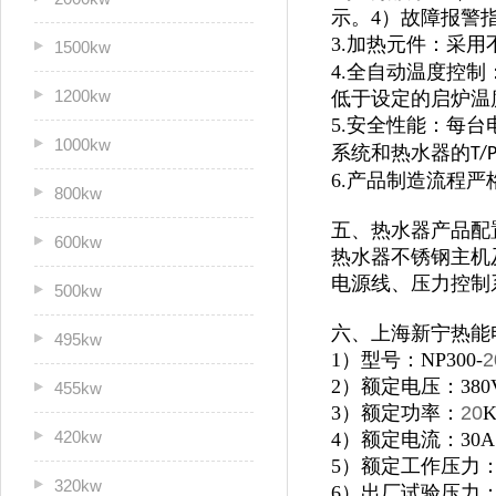
示。4）故障报警
3.加热元件：采用
1500kw
4.全自动温度控
1200kw
低于设定的启炉温
5.安全性能：每
1000kw
系统和热水器的
T/
6.产品制造流程
800kw
五、热水器产品配
600kw
热水器不锈钢主机及
电源线、压力控制
500kw
六、上海新宁热能
495kw
1）型号：NP300-
2
2）额定电压：380
455kw
3）额定功率：
20
420kw
4）额定电流：30A
5）额定工作压力：0
320kw
6）出厂试验压力：1