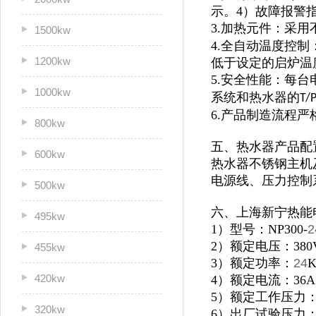
示。4）故障报警
3.加热元件：采用
1500kw
4.全自动温度控
1200kw
低于设定的启炉温
5.安全性能：每
1000kw
系统和热水器的
T/
6.产品制造流程
800kw
五、热水器产品配
600kw
热水器不锈钢主机及
电源线、压力控制
500kw
六、上海新宁热能
495kw
1）型号：NP300-
2
2）额定电压：380
455kw
3）额定功率：
24
420kw
4）额定电流：36A
5）额定工作压力：0
320kw
6）出厂试验压力：1