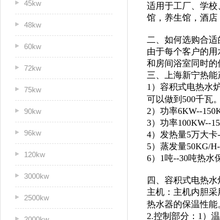
45kw
适用于
工厂、学校
馆，
养生馆，酒店
48kw
二、如何选购合适
60kw
由于每个客户的用
和房间浴室同时的
72kw
三、上海新宁热能
1）容积式电热水炉
75kw
可以做到500千瓦
2）功率6KW--1
90kw
3）功率100KW--
96kw
4）发热量5万大卡
5）蒸发量50KG/H
120kw
6）1吨--30吨
3000kw
四、容积式电热水
主机：主机内胆采
2500kw
热水器的保温性能
2.控制部分：1
2000kw