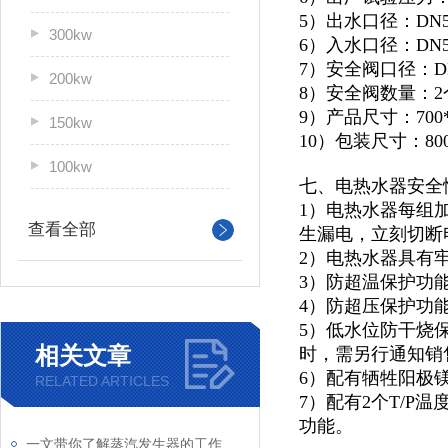
5）出水口径：DN5
300kw
6）入水口径：DN5
7）安全阀口径：D
200kw
8）安全阀数量：2
9）产品尺寸：700*9
150kw
10）包装尺寸：800*
100kw
七、电热水器安全
1）电热水器每组
查看全部
生漏电，立刻切断
2）电热水器具有
3）防超温保护功
4）防超压保护功
5）低水位防干烧
相关文章
时，需另行通知销
6）配有牺牲阳极
RELATED ARTICLES
7）配有2个T/
功能。
一文带你了解蒸汽发生器的工作原理和日常使用的维护方式