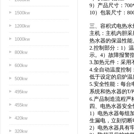
9）产品尺寸：700*9
10）包装尺寸：800*
1500kw
三、容积式电热水
1200kw
主机：主机内胆采
1000kw
热水器的保温性能
2.控制部分：1
800kw
示。4）故障报警
3.加热元件：采用
600kw
4.全自动温度控
低于设定的启炉温
500kw
5.安全性能：每
系统和热水器的
495kw
T/
6.产品制造流程
455kw
四、电热水器安全
1）电热水器每组
420kw
生漏电，立刻切断
2）电热水器具有
320kw