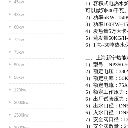
45kw
1）容积式电热水炉
可以做到500千瓦
48kw
2）功率6KW--1
3）功率100KW--
60kw
4）发热量5万大卡
5）蒸发量50KG/H
72kw
6）1吨--30吨
75kw
二、上海新宁热能
1）型号：NP350-
5
90kw
2）额定电压：380
96kw
3）额定功率：
50
4）额定电流：75A
120kw
5）额定工作压力：0
6）出厂试验压力：1
3000kw
5）出水口径：DN5
6）入水口径：DN5
2500kw
7）安全阀口径：D
8）安全阀数量：2
2000kw