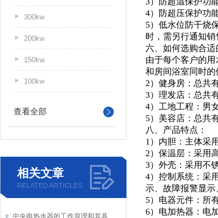
3）防超温保护功
4）防超压保护功
300kw
5）低水位防干烧
时，需另行通知销
200kw
六、如何选购合适
由于每个客户的用
150kw
和房间浴室同时的
100kw
2）健身房：总共
3）理发店：总共
4）工地工程：男
查看全部
5）美容店：总共
八、产品特点：
1）内胆：主体采
2）保温层：采用
3）外壳：采用不锈
相关文章
4）控制系统：采
RELATED ARTICLES
示、故障报警显示
5）电器元件：所
6）电加热器：电
中央电热水器的工作原理和其具有的性能特点优势介绍