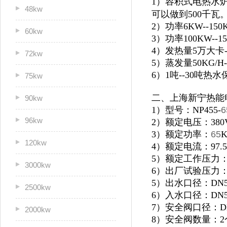
1）容积式电热水炉
48kw
可以做到500千瓦
2）功率6KW--1
60kw
3）功率100KW--
4）发热量5万大卡
72kw
5）蒸发量50KG/H
6）1吨--30吨
75kw
二、上海新宁热能
90kw
1）型号：NP455-
6
96kw
2）额定电压：380
3）额定功率：
65
120kw
4）额定电流：97.5
5）额定工作压力：0
3000kw
6）出厂试验压力：1
5）出水口径：DN5
2500kw
6）入水口径：DN5
7）安全阀口径：D
2000kw
8）安全阀数量：2