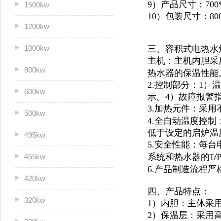
9）产品尺寸：700*9
1500kw
10）包装尺寸：800*
1200kw
1000kw
三、容积式电热水
主机：主机内胆采
800kw
热水器的保温性能
2.控制部分：1
600kw
示。4）故障报警
3.加热元件：采用
500kw
4.全自动温度控
低于设定的启炉温
495kw
5.安全性能：每
系统和热水器的
455kw
T/
6.产品制造流程
420kw
四、产品特点：
320kw
1）内胆：主体采
2）保温层：采用