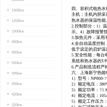
四、容积式电热水
1500kw
主机：主机内胆采
热水器的保温性能
1200kw
2.控制部分：1
1000kw
示。4）故障报警
3.加热元件：采用
800kw
4.全自动温度控
低于设定的启炉温
600kw
5.安全性能：每
系统和热水器的
T/
500kw
6.产品制造流程
六、上海新宁热能
495kw
1）型号：NP800-
7
455kw
2）额定电压：380
3）额定功率：
70
420kw
4）额定电流：105
5）额定工作压力：0
320kw