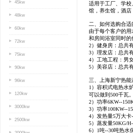
45kw
适用于
工厂、学校
馆，
养生馆，酒店
48kw
二、如何选购合适
60kw
由于每个客户的用
和房间浴室同时的
72kw
2）健身房：总共
3）理发店：总共
75kw
4）工地工程：男
5）美容店：总共
90kw
三、上海新宁热能
96kw
1）容积式电热水炉
120kw
可以做到500千瓦
2）功率6KW--1
3000kw
3）功率100KW--
4）发热量5万大卡
2500kw
5）蒸发量50KG/H
6）1吨--30吨
2000kw