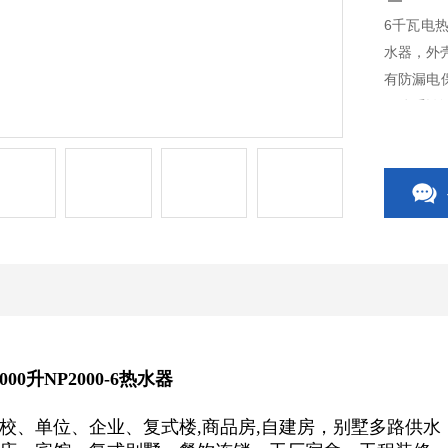
6千瓦电热
水器，外壳
有防漏电保
量体系认
00升NP2000-6热水器
校、单位、企业、
复式楼,商品房,自建房
，
别墅多路供水