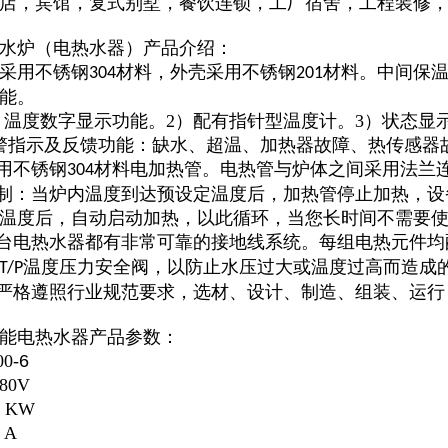
店，宾馆，复式别墅，餐饮连锁，工厂宿舍，工程装修
水炉（电热水器）产品介绍：
采用不锈钢
材料，外壳采用不锈钢
材料。中间保
304
201
能。
1）温度数字显示功能。2）配有指针型温度计。3）状态
警指示及反馈功能：缺水、超温、加热器故障、热传感器
采用不锈钢
材料电加热管。电热管与炉体之间采用法兰
304
控制：当炉内温度到达预设定温度后，加热管停止加热，
温度后，自动启动加热，以此循环，当您长时间不需要
每台电热水器都有非常可靠的接地线系统。每组电热元件均
温度压力安全阀，以防止水压过大或温度过高而造成
T/P
程严格遵照行业规范要求，选材、设计、制造、组装、运
能电热水器产品参数：
0-
6
80V
KW
 A