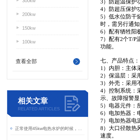
300kw
3）防超温保护
4）防超压保护
200kw
5）低水位防干
时，需另行通知
150kw
6）配有牺牲阳
7）配有2个T
100kw
功能。
七、产品特点：
查看全部
1）内胆：主体
2）保温层：采
3）外壳：采用不
4）控制系统：
示、故障报警显
相关文章
5）电器元件：
RELATED ARTICLES
6）电加热器：
7）电加热器电
8）大口径散热
正常使用45kw电热水炉的时候，停炉了要注意些什么呢
速度。