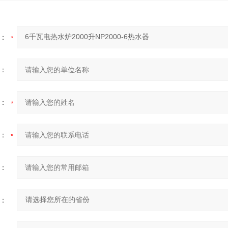
：
：
：
：
：
：