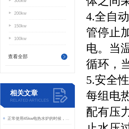
体之间
300kw
4.全
200kw
150kw
管停止
100kw
电。当
查看全部
循环，
5.安
相关文章
每组电
RELATED ARTICLES
配有压
正常使用45kw电热水炉的时候，停炉了要注意些什么呢
止水压