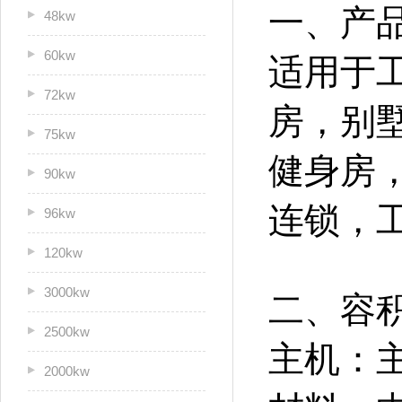
一、产
48kw
60kw
适用于
72kw
房
，
别
75kw
健身房
90kw
连锁，
96kw
120kw
3000kw
二、容
2500kw
主机：
2000kw