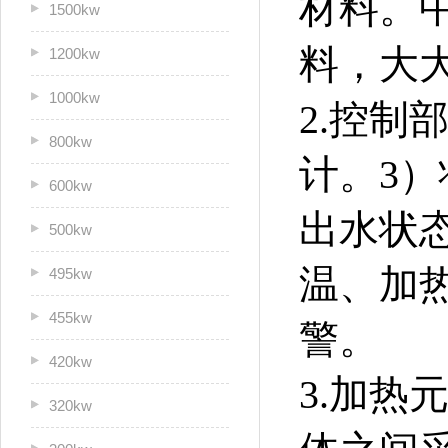
材料。
1500kw
料，大
1200kw
1000kw
2.控制
800kw
计。3
600kw
出水状
500kw
温、加
495kw
455kw
警。
420kw
3.加热
320kw