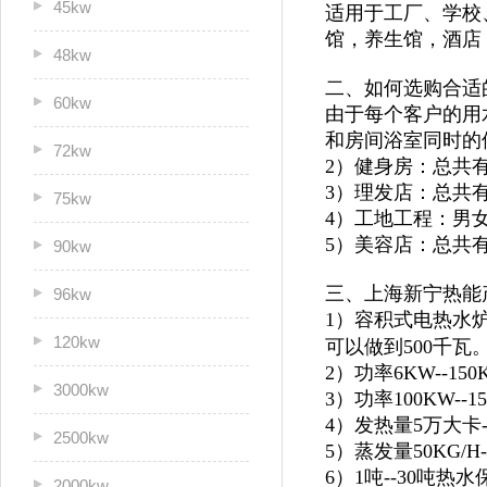
45kw
适用于
工厂、学校
馆，
养生馆，酒店
48kw
二、如何选购合适
60kw
由于每个客户的用
和房间浴室同时的
72kw
2）健身房：总共
3）理发店：总共
75kw
4）工地工程：男
5）美容店：总共
90kw
三、上海新宁热能
96kw
1）容积式电热水炉
120kw
可以做到500千瓦
2）功率6KW--1
3000kw
3）功率100KW--
4）发热量5万大卡
2500kw
5）蒸发量50KG/H
6）1吨--30吨
2000kw