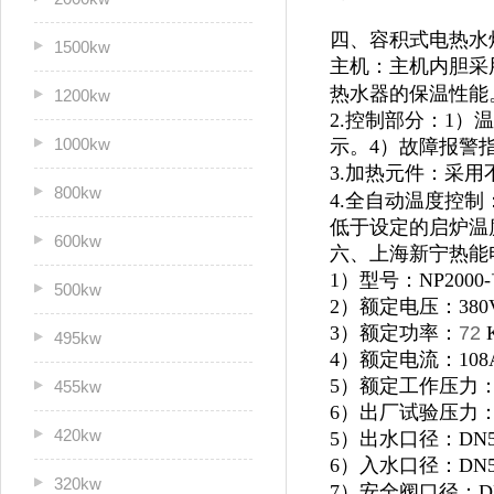
四、容积式电热水
1500kw
主机：主机内胆采
热水器的保温性能
1200kw
2.控制部分：1
1000kw
示。4）故障报警
3.加热元件：采用
800kw
4.全自动温度控
低于设定的启炉温
600kw
六、上海新宁热能
1）型号：NP2000-
500kw
2）额定电压：380
3）额定功率：
72
495kw
4）额定电流：108
5）额定工作压力：0
455kw
6）出厂试验压力：1
420kw
5）出水口径：DN5
6）入水口径：DN5
320kw
7）安全阀口径：D