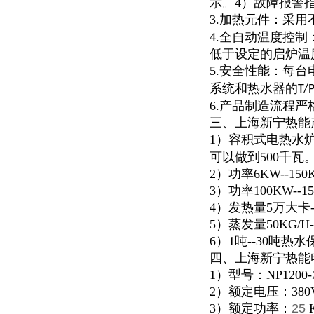
示。4）故障报警
3.加热元件：采用
4.全自动温度控
低于设定的启炉温
5.安全性能：每
系统和热水器的
T/
6.产品制造流程
三、上海新宁热能
1）容积式电热水炉
可以做到500千瓦
2）功率6KW--1
3）功率100KW--
4）发热量5万大卡
5）蒸发量50KG/H
6）1吨--30吨
四、上海新宁热能
1）型号：NP1200-
2）额定电压：380
3）额定功率：
25