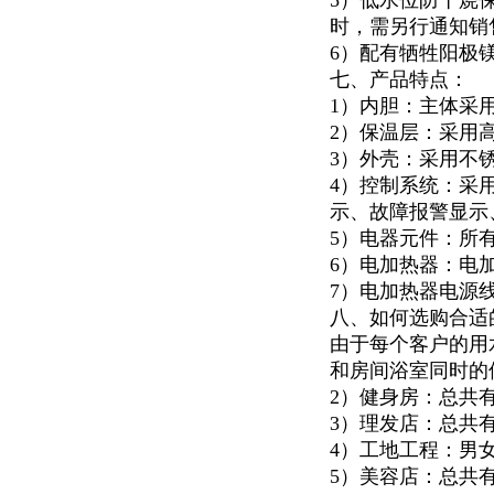
5）低水位防干烧
时，需另行通知销
6）配有牺牲阳极
七、产品特点：
1）内胆：主体采
2）保温层：采用
3）外壳：采用不锈
4）控制系统：采
示、故障报警显示
5）电器元件：所
6）电加热器：电
7）电加热器电源
八、如何选购合适
由于每个客户的用
和房间浴室同时的
2）健身房：总共
3）理发店：总共
4）工地工程：男
5）美容店：总共