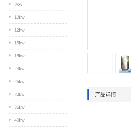
9kw
10kw
12kw
15kw
18kw
24kw
25kw
产品详情
30kw
36kw
40kw