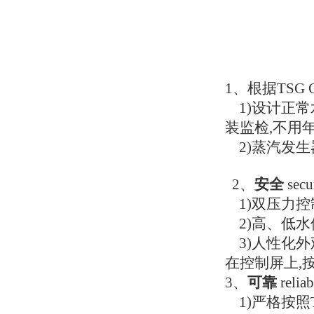
1、根据TSG 
1)设计正常
装监检,不用
2)蒸汽发生
2、
安全
secu
1)双压力控
2)高、低水
3)人性化外
在控制屏上,
3、
可靠
reliab
1)严格按照T