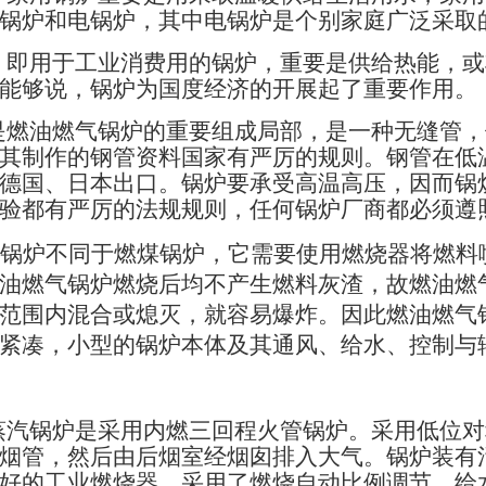
锅炉和电锅炉，其中电锅炉是个别家庭广泛采取
，即用于工业消费用的锅炉，重要是供给热能，或
能够说，锅炉为国度经济的开展起了重要作用。
是燃油燃气锅炉的重要组成局部，是一种无缝管，
其制作的钢管资料国家有严厉的规则。钢管在低
德国、日本出口。锅炉要承受高温高压，因而锅
验都有严厉的法规规则，任何锅炉厂商都必须遵
锅炉不同于燃煤锅炉，它需要使用燃烧器将燃料
油燃气锅炉燃烧后均不产生燃料灰渣，故燃油燃
范围内混合或熄灭，就容易爆炸。因此燃油燃气
紧凑，小型的锅炉本体及其通风、给水、控制与
蒸汽锅炉是采用内燃三回程火管锅炉。采用低位对
烟管，然后由后烟室经烟囱排入大气。锅炉装有
好的工业燃烧器，采用了燃烧自动比例调节，给