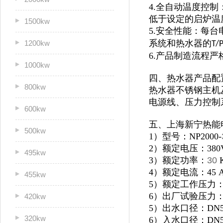
4.全自动温度控
低于设定的启炉温
1500kw
5.安全性能：每
系统和热水器的
1200kw
T/
6.产品制造流程
1000kw
四、热水器产品配
800kw
热水器不锈钢主机及
电源线、压力控制
600kw
五、上海新宁热能
500kw
1）型号：NP2000-
2）额定电压：380
495kw
3）额定功率：
30
4）额定电流：45 
455kw
5）额定工作压力：0
6）出厂试验压力：1
420kw
5）出水口径：DN5
320kw
6）入水口径：DN5