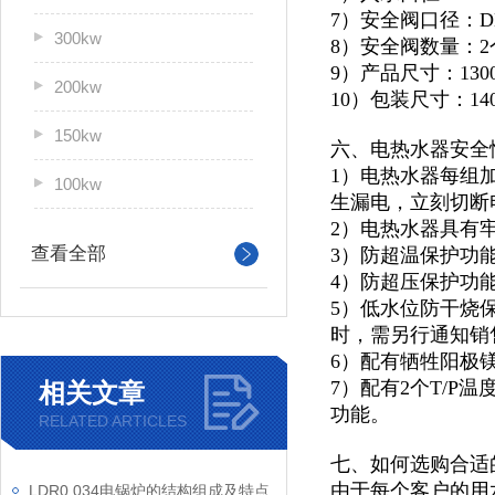
7）安全阀口径：D
300kw
8）安全阀数量：2
9）产品尺寸：1300*
200kw
10）包装尺寸：1400
150kw
六、电热水器安全
1）电热水器每组
100kw
生漏电，立刻切断
2）电热水器具有
查看全部
3）防超温保护功
4）防超压保护功
5）低水位防干烧
时，需另行通知销
6）配有牺牲阳极
7）配有2个T/
相关文章
功能。
RELATED ARTICLES
七、如何选购合适
由于每个客户的用
LDR0.034电锅炉的结构组成及特点