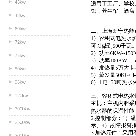
45kw
适用于
工厂、学校
馆，
养生馆，酒店
48kw
60kw
二、上海新宁热能
1）容积式电热水炉
72kw
可以做到500千瓦
2）功率6KW--1
75kw
3）功率100KW--
4）发热量5万大卡
90kw
5）蒸发量50KG/H
6）1吨--30吨
96kw
120kw
三、容积式电热水
主机：主机内胆采
3000kw
热水器的保温性能
2.控制部分：1
2500kw
示。4）故障报警
3.加热元件：采用
2000kw